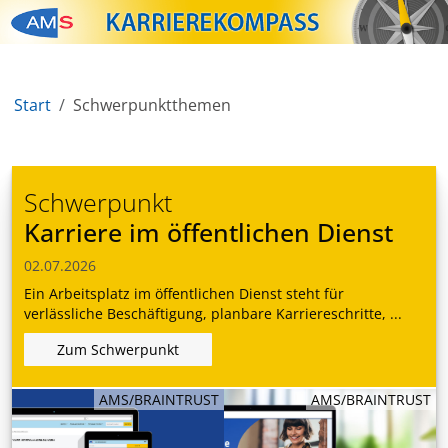
Zum Inhalt springen
Zum Navmenü springen
Zur Suche springen
Zur Footer springen
Start
Schwerpunktthemen
Schwerpunkt
Karriere im öffentlichen Dienst
02.07.2026
Ein Arbeitsplatz im öffentlichen Dienst steht für
verlässliche Beschäftigung, planbare Karriereschritte, ...
Zum Schwerpunkt
AMS/BRAINTRUST
AMS/BRAINTRUST