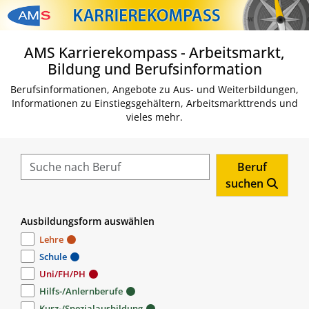
Zum Inhalt springen
Zum Navmenü springen
Zur Suche springen
Zur Footer springen
AMS Karrierekompass - Arbeitsmarkt,
Bildung und Berufsinformation
Berufsinformationen, Angebote zu Aus- und Weiterbildungen,
Informationen zu Einstiegsgehältern, Arbeitsmarkttrends und
vieles mehr.
Beruf
suchen
Ausbildungsform auswählen
Lehre
Schule
Uni/FH/PH
Hilfs-/Anlernberufe
Kurz-/Spezialausbildung