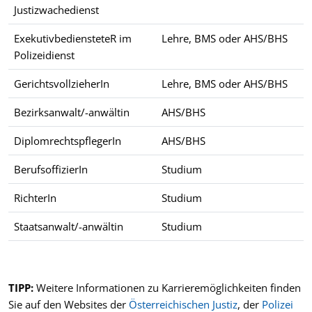
Justizwachedienst
ExekutivbediensteteR im
Lehre, BMS oder AHS/BHS
Polizeidienst
GerichtsvollzieherIn
Lehre, BMS oder AHS/BHS
Bezirksanwalt/-anwältin
AHS/BHS
DiplomrechtspflegerIn
AHS/BHS
BerufsoffizierIn
Studium
RichterIn
Studium
Staatsanwalt/-anwältin
Studium
Beispiele für Berufe im öffentlichen Dienst sowie typische Aus
TIPP:
Weitere Informationen zu Karrieremöglichkeiten finden
Sie auf den Websites der
Österreichischen Justiz
, der
Polizei