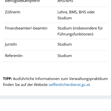
BetrugsbekämpferIn
AHS/BHS
ZöllnerIn
Lehre, BMS, BHS oder
Studium
Finanzbeamter/-beamtin
Studium (insbesondere für
Führungsfunktionen)
JuristIn
Studium
ReferentIn
Studium
Beispiele für Berufe im öffentlichen Dienst sowie typische Aus
TIPP:
Ausführliche Informationen zum Verwaltungspraktikum
finden Sie auf der Website
oeffentlicherdienst.gv.at
.