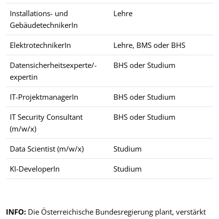
Installations- und
Lehre
GebäudetechnikerIn
ElektrotechnikerIn
Lehre, BMS oder BHS
Datensicherheitsexperte/-
BHS oder Studium
expertin
IT-ProjektmanagerIn
BHS oder Studium
IT Security Consultant
BHS oder Studium
(m/w/x)
Data Scientist (m/w/x)
Studium
KI-DeveloperIn
Studium
Beispiele für Berufe im öffentlichen Dienst sowie typische Aus
INFO:
Die Österreichische Bundesregierung plant, verstärkt