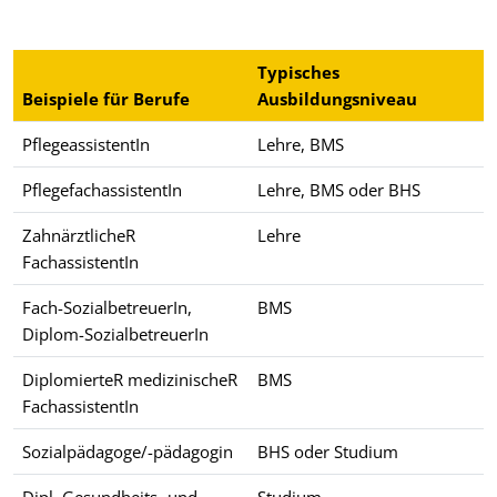
Typisches
Beispiele für Berufe
Ausbildungsniveau
PflegeassistentIn
Lehre, BMS
PflegefachassistentIn
Lehre, BMS oder BHS
ZahnärztlicheR
Lehre
FachassistentIn
Fach-SozialbetreuerIn,
BMS
Diplom-SozialbetreuerIn
DiplomierteR medizinischeR
BMS
FachassistentIn
Sozialpädagoge/-pädagogin
BHS oder Studium
Dipl. Gesundheits- und
Studium