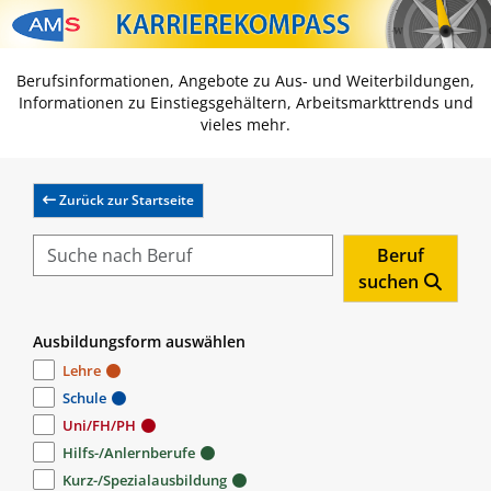
Zum Inhalt springen
Zum Navmenü springen
Zur Suche springen
Zur Footer springen
Berufsinformationen, Angebote zu Aus- und Weiterbildungen,
Informationen zu Einstiegsgehältern, Arbeitsmarkttrends und
vieles mehr.
Zurück zur Startseite
Beruf
suchen
Ausbildungsform auswählen
Lehre
Schule
Uni/FH/PH
Hilfs-/Anlernberufe
Kurz-/Spezialausbildung