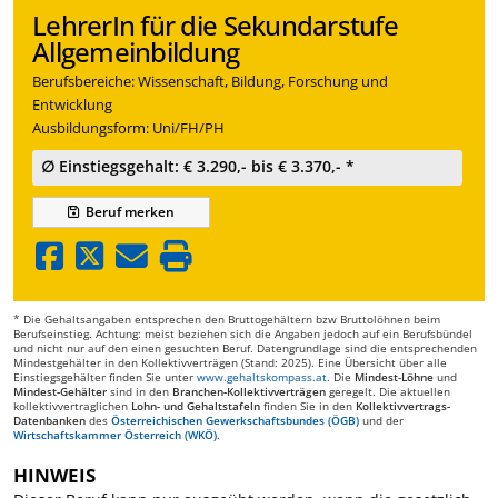
LehrerIn für die Sekundarstufe
Allgemeinbildung
Berufsbereiche: Wissenschaft, Bildung, Forschung und
Entwicklung
Ausbildungsform: Uni/FH/PH
∅ Einstiegsgehalt: € 3.290,- bis € 3.370,- *
Beruf
merken
* Die Gehaltsangaben entsprechen den Bruttogehältern bzw Bruttolöhnen beim
Berufseinstieg. Achtung: meist beziehen sich die Angaben jedoch auf ein Berufsbündel
und nicht nur auf den einen gesuchten Beruf. Datengrundlage sind die entsprechenden
Mindestgehälter in den Kollektivverträgen (Stand: 2025). Eine Übersicht über alle
Einstiegsgehälter finden Sie unter
www.gehaltskompass.at
. Die
Mindest-Löhne
und
Mindest-Gehälter
sind in den
Branchen-Kollektivverträgen
geregelt. Die aktuellen
kollektivvertraglichen
Lohn- und Gehaltstafeln
finden Sie in den
Kollektivvertrags-
Datenbanken
des
Österreichischen Gewerkschaftsbundes (ÖGB)
und der
Wirtschaftskammer Österreich (WKÖ)
.
HINWEIS