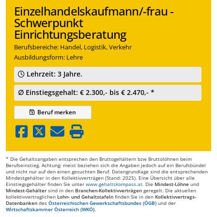
Einzelhandelskaufmann/-frau -
Schwerpunkt
Einrichtungsberatung
Berufsbereiche: Handel, Logistik, Verkehr
Ausbildungsform: Lehre
Lehrzeit: 3 Jahre.
∅ Einstiegsgehalt: € 2.300,- bis € 2.470,- *
Beruf
merken
* Die Gehaltsangaben entsprechen den Bruttogehältern bzw Bruttolöhnen beim
Berufseinstieg. Achtung: meist beziehen sich die Angaben jedoch auf ein Berufsbündel
und nicht nur auf den einen gesuchten Beruf. Datengrundlage sind die entsprechenden
Mindestgehälter in den Kollektivverträgen (Stand: 2025). Eine Übersicht über alle
Einstiegsgehälter finden Sie unter
www.gehaltskompass.at
. Die
Mindest-Löhne
und
Mindest-Gehälter
sind in den
Branchen-Kollektivverträgen
geregelt. Die aktuellen
kollektivvertraglichen
Lohn- und Gehaltstafeln
finden Sie in den
Kollektivvertrags-
Datenbanken
des
Österreichischen Gewerkschaftsbundes (ÖGB)
und der
Wirtschaftskammer Österreich (WKÖ)
.