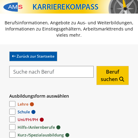
Zum Inhalt springen
Zum Navmenü springen
Zur Suche springen
Zur Footer springen
Berufsinformationen, Angebote zu Aus- und Weiterbildungen,
Informationen zu Einstiegsgehältern, Arbeitsmarkttrends und
vieles mehr.
Zurück zur Startseite
Beruf
suchen
Ausbildungsform auswählen
Lehre
Schule
Uni/FH/PH
Hilfs-/Anlernberufe
Kurz-/Spezialausbildung