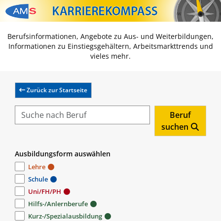
Zum Inhalt springen
Zum Navmenü springen
Zur Suche springen
Zur Footer springen
Berufsinformationen, Angebote zu Aus- und Weiterbildungen,
Informationen zu Einstiegsgehältern, Arbeitsmarkttrends und
vieles mehr.
Zurück zur Startseite
Beruf
suchen
Ausbildungsform auswählen
Lehre
Schule
Uni/FH/PH
Hilfs-/Anlernberufe
Kurz-/Spezialausbildung