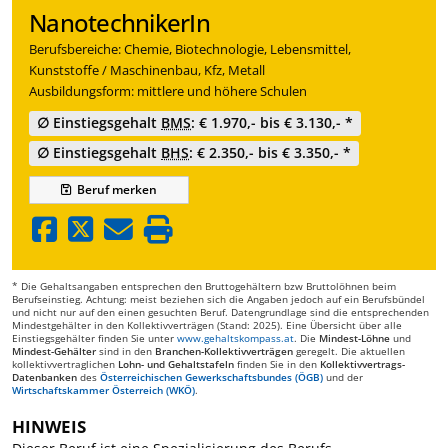
NanotechnikerIn
Berufsbereiche: Chemie, Biotechnologie, Lebensmittel,
Kunststoffe / Maschinenbau, Kfz, Metall
Ausbildungsform: mittlere und höhere Schulen
∅ Einstiegsgehalt
BMS
: € 1.970,- bis € 3.130,- *
∅ Einstiegsgehalt
BHS
: € 2.350,- bis € 3.350,- *
Beruf
merken
* Die Gehaltsangaben entsprechen den Bruttogehältern bzw Bruttolöhnen beim
Berufseinstieg. Achtung: meist beziehen sich die Angaben jedoch auf ein Berufsbündel
und nicht nur auf den einen gesuchten Beruf. Datengrundlage sind die entsprechenden
Mindestgehälter in den Kollektivverträgen (Stand: 2025). Eine Übersicht über alle
Einstiegsgehälter finden Sie unter
www.gehaltskompass.at
. Die
Mindest-Löhne
und
Mindest-Gehälter
sind in den
Branchen-Kollektivverträgen
geregelt. Die aktuellen
kollektivvertraglichen
Lohn- und Gehaltstafeln
finden Sie in den
Kollektivvertrags-
Datenbanken
des
Österreichischen Gewerkschaftsbundes (ÖGB)
und der
Wirtschaftskammer Österreich (WKÖ)
.
HINWEIS