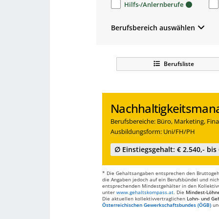
Hilfs-/Anlernberufe
Berufsbereich auswählen
Berufsliste
Nachhaltigkeitsman
Berufsbereiche: Büro, Marketing, Fina
Ausbildungsform: Uni/FH/PH
∅ Einstiegsgehalt: € 2.540,- bis 
* Die Gehaltsangaben entsprechen den Bruttogehä
die Angaben jedoch auf ein Berufsbündel und nich
entsprechenden Mindestgehälter in den Kollektivve
unter
www.gehaltskompass.at
. Die
Mindest-Löhn
Die aktuellen kollektivvertraglichen
Lohn- und Geh
Österreichischen Gewerkschaftsbundes (ÖGB)
un