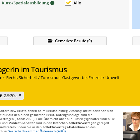
Kurz-/Spezialausbildung
Alle
Gemerkte
Berufe
(
0
)
agerIn im Tourismus
nz, Recht, Sicherheit / Tourismus, Gastgewerbe, Freizeit / Umwelt
€ 2.970,- *
ltern bzw Bruttolöhnen beim Berufseinstieg. Achtung: meist beziehen sich
t nur auf den einen gesuchten Beruf. Datengrundlage sind die
rträgen (Stand: 2025). Eine Übersicht über alle Einstiegsgehälter finden Sie
e
und
Mindest-Gehälter
sind in den
Branchen-Kollektivverträgen
geregelt.
altstafeln
finden Sie in den
Kollektivvertrags-Datenbanken
des
d der
Wirtschaftskammer Österreich (WKÖ)
.