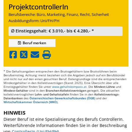
ProjektcontrollerIn
Berufsbereiche: Büro, Marketing, Finanz, Recht, Sicherheit
Ausbildungsform: Uni/FH/PH
∅ Einstiegsgehalt: € 3.010,- bis € 4.280,- *
Beruf
merken
* Die Gehaltsangaben entsprechen den Bruttogehältern bzw Bruttolöhnen beim
Berufseinstieg. Achtung: meist beziehen sich die Angaben jedoch auf ein Berufsbündel
und nicht nur auf den einen gesuchten Beruf. Datengrundlage sind die entsprechenden
Mindestgehälter in den Kollektivverträgen (Stand: 2025). Eine Übersicht über alle
Einstiegsgehälter finden Sie unter
www.gehaltskompass.at
. Die
Mindest-Löhne
und
Mindest-Gehälter
sind in den
Branchen-Kollektivverträgen
geregelt. Die aktuellen
kollektivvertraglichen
Lohn- und Gehaltstafeln
finden Sie in den
Kollektivvertrags-
Datenbanken
des
Österreichischen Gewerkschaftsbundes (ÖGB)
und der
Wirtschaftskammer Österreich (WKÖ)
.
HINWEIS
Dieser Beruf ist eine Spezialisierung des Berufs ControllerIn.
Weiterführende Informationen finden Sie in der Beschreibung
von
ControllerIn (Uni/FH/PH)
.