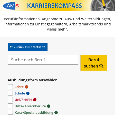
Zum Inhalt springen
Zum Navmenü springen
Zur Suche springen
Zur Footer springen
Berufsinformationen, Angebote zu Aus- und Weiterbildungen,
Informationen zu Einstiegsgehältern, Arbeitsmarkttrends und
vieles mehr.
Zurück zur Startseite
Beruf
suchen
Ausbildungsform auswählen
Lehre
Schule
Uni/FH/PH
Hilfs-/Anlernberufe
Kurz-/Spezialausbildung