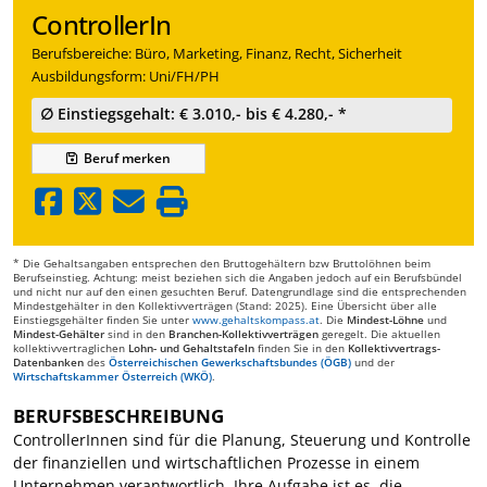
ControllerIn
Berufsbereiche: Büro, Marketing, Finanz, Recht, Sicherheit
Ausbildungsform: Uni/FH/PH
∅ Einstiegsgehalt: € 3.010,- bis € 4.280,- *
Beruf
merken
* Die Gehaltsangaben entsprechen den Bruttogehältern bzw Bruttolöhnen beim
Berufseinstieg. Achtung: meist beziehen sich die Angaben jedoch auf ein Berufsbündel
und nicht nur auf den einen gesuchten Beruf. Datengrundlage sind die entsprechenden
Mindestgehälter in den Kollektivverträgen (Stand: 2025). Eine Übersicht über alle
Einstiegsgehälter finden Sie unter
www.gehaltskompass.at
. Die
Mindest-Löhne
und
Mindest-Gehälter
sind in den
Branchen-Kollektivverträgen
geregelt. Die aktuellen
kollektivvertraglichen
Lohn- und Gehaltstafeln
finden Sie in den
Kollektivvertrags-
Datenbanken
des
Österreichischen Gewerkschaftsbundes (ÖGB)
und der
Wirtschaftskammer Österreich (WKÖ)
.
BERUFSBESCHREIBUNG
ControllerInnen sind für die Planung, Steuerung und Kontrolle
der finanziellen und wirtschaftlichen Prozesse in einem
Unternehmen verantwortlich. Ihre Aufgabe ist es, die