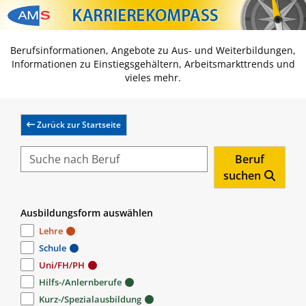
Zum Inhalt springen
Zum Navmenü springen
Zur Suche springen
Zur Footer springen
Berufsinformationen, Angebote zu Aus- und Weiterbildungen,
Informationen zu Einstiegsgehältern, Arbeitsmarkttrends und
vieles mehr.
Zurück zur Startseite
Beruf
suchen
Ausbildungsform auswählen
Lehre
Schule
Uni/FH/PH
Hilfs-/Anlernberufe
Kurz-/Spezialausbildung