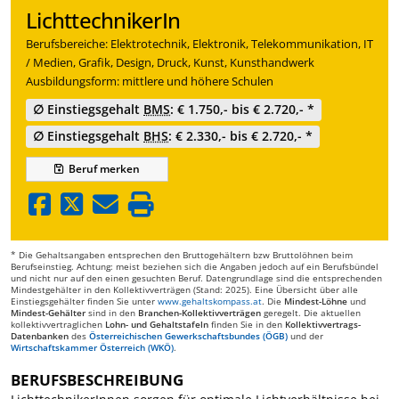
LichttechnikerIn
Berufsbereiche: Elektrotechnik, Elektronik, Telekommunikation, IT
/ Medien, Grafik, Design, Druck, Kunst, Kunsthandwerk
Ausbildungsform: mittlere und höhere Schulen
∅ Einstiegsgehalt
BMS
: € 1.750,- bis € 2.720,- *
∅ Einstiegsgehalt
BHS
: € 2.330,- bis € 2.720,- *
Beruf
merken
* Die Gehaltsangaben entsprechen den Bruttogehältern bzw Bruttolöhnen beim
Berufseinstieg. Achtung: meist beziehen sich die Angaben jedoch auf ein Berufsbündel
und nicht nur auf den einen gesuchten Beruf. Datengrundlage sind die entsprechenden
Mindestgehälter in den Kollektivverträgen (Stand: 2025). Eine Übersicht über alle
Einstiegsgehälter finden Sie unter
www.gehaltskompass.at
. Die
Mindest-Löhne
und
Mindest-Gehälter
sind in den
Branchen-Kollektivverträgen
geregelt. Die aktuellen
kollektivvertraglichen
Lohn- und Gehaltstafeln
finden Sie in den
Kollektivvertrags-
Datenbanken
des
Österreichischen Gewerkschaftsbundes (ÖGB)
und der
Wirtschaftskammer Österreich (WKÖ)
.
BERUFSBESCHREIBUNG