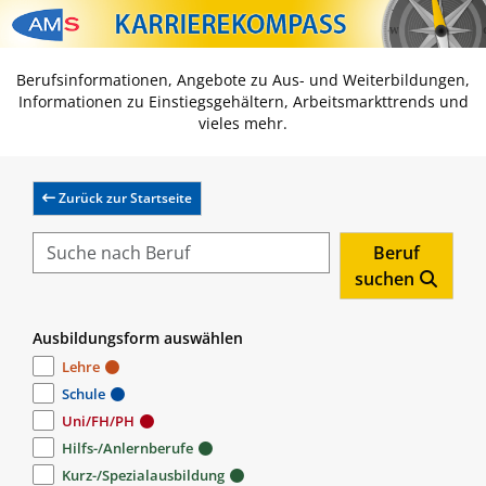
Zum Inhalt springen
Zum Navmenü springen
Zur Suche springen
Zur Footer springen
Berufsinformationen, Angebote zu Aus- und Weiterbildungen,
Informationen zu Einstiegsgehältern, Arbeitsmarkttrends und
vieles mehr.
Zurück zur Startseite
Beruf
suchen
Ausbildungsform auswählen
Lehre
Schule
Uni/FH/PH
Hilfs-/Anlernberufe
Kurz-/Spezialausbildung