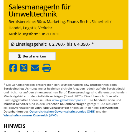
SalesmanagerIn für
Umwelttechnik
Berufsbereiche: Büro, Marketing, Finanz, Recht, Sicherheit /
Handel, Logistik, Verkehr
Ausbildungsform: Uni/FH/PH
∅ Einstiegsgehalt: € 2.760,- bis € 4.350,- *
Beruf
merken
* Die Gehaltsangaben entsprechen den Bruttogehältern bzw Bruttolöhnen beim
Berufseinstieg. Achtung: meist beziehen sich die Angaben jedoch auf ein Berufsbündel
und nicht nur auf den einen gesuchten Beruf. Datengrundlage sind die entsprechenden
Mindestgehälter in den Kollektivverträgen (Stand: 2025). Eine Übersicht über alle
Einstiegsgehälter finden Sie unter
www.gehaltskompass.at
. Die
Mindest-Löhne
und
Mindest-Gehälter
sind in den
Branchen-Kollektivverträgen
geregelt. Die aktuellen
kollektivvertraglichen
Lohn- und Gehaltstafeln
finden Sie in den
Kollektivvertrags-
Datenbanken
des
Österreichischen Gewerkschaftsbundes (ÖGB)
und der
Wirtschaftskammer Österreich (WKÖ)
.
HINWEIS