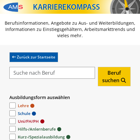
Zum Inhalt springen
Zum Navmenü springen
Zur Suche springen
Zur Footer springen
Berufsinformationen, Angebote zu Aus- und Weiterbildungen,
Informationen zu Einstiegsgehältern, Arbeitsmarkttrends und
vieles mehr.
Zurück zur Startseite
Beruf
suchen
Ausbildungsform auswählen
Lehre
Schule
Uni/FH/PH
Hilfs-/Anlernberufe
Kurz-/Spezialausbildung