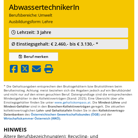
AbwassertechnikerIn
Berufsbereiche: Umwelt
Ausbildungsform: Lehre
Lehrzeit: 3 Jahre
∅ Einstiegsgehalt: € 2.460,- bis € 3.130,- *
Beruf
merken
* Die Gehaltsangaben entsprechen den Bruttogehältern bzw Bruttolöhnen beim
Berufseinstieg. Achtung: meist beziehen sich die Angaben jedoch auf ein Berufsbündel
und nicht nur auf den einen gesuchten Beruf. Datengrundlage sind die entsprechenden
Mindestgehälter in den Kollektivverträgen (Stand: 2025). Eine Übersicht über alle
Einstiegsgehälter finden Sie unter
www.gehaltskompass.at
. Die
Mindest-Löhne
und
Mindest-Gehälter
sind in den
Branchen-Kollektivverträgen
geregelt. Die aktuellen
kollektivvertraglichen
Lohn- und Gehaltstafeln
finden Sie in den
Kollektivvertrags-
Datenbanken
des
Österreichischen Gewerkschaftsbundes (ÖGB)
und der
Wirtschaftskammer Österreich (WKÖ)
.
HINWEIS
Ältere Berufsbezeichnung(en): Recycling- und