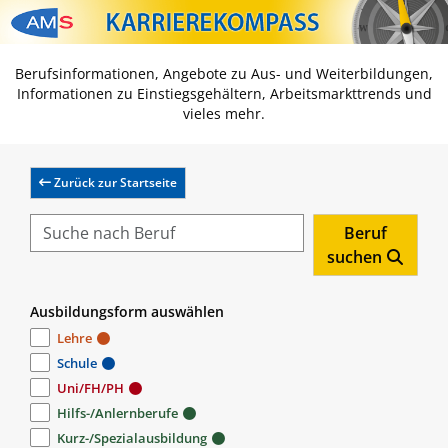
Zum Inhalt springen
Zum Navmenü springen
Zur Suche springen
Zur Footer springen
Berufsinformationen, Angebote zu Aus- und Weiterbildungen,
Informationen zu Einstiegsgehältern, Arbeitsmarkttrends und
vieles mehr.
Zurück zur Startseite
Beruf
suchen
Ausbildungsform auswählen
Lehre
Schule
Uni/FH/PH
Hilfs-/Anlernberufe
Kurz-/Spezialausbildung