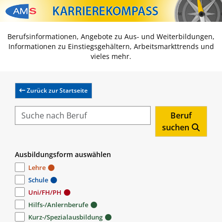
Zum Inhalt springen
Zum Navmenü springen
Zur Suche springen
Zur Footer springen
Berufsinformationen, Angebote zu Aus- und Weiterbildungen,
Informationen zu Einstiegsgehältern, Arbeitsmarkttrends und
vieles mehr.
Zurück zur Startseite
Beruf
suchen
Ausbildungsform auswählen
Lehre
Schule
Uni/FH/PH
Hilfs-/Anlernberufe
Kurz-/Spezialausbildung