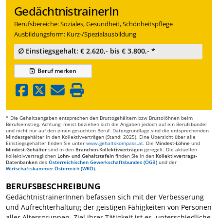
GedächtnistrainerIn
Berufsbereiche: Soziales, Gesundheit, Schönheitspflege
Ausbildungsform: Kurz-/Spezialausbildung
∅ Einstiegsgehalt: € 2.620,- bis € 3.800,- *
Beruf
merken
* Die Gehaltsangaben entsprechen den Bruttogehältern bzw Bruttolöhnen beim
Berufseinstieg. Achtung: meist beziehen sich die Angaben jedoch auf ein Berufsbündel
und nicht nur auf den einen gesuchten Beruf. Datengrundlage sind die entsprechenden
Mindestgehälter in den Kollektivverträgen (Stand: 2025). Eine Übersicht über alle
Einstiegsgehälter finden Sie unter
www.gehaltskompass.at
. Die
Mindest-Löhne
und
Mindest-Gehälter
sind in den
Branchen-Kollektivverträgen
geregelt. Die aktuellen
kollektivvertraglichen
Lohn- und Gehaltstafeln
finden Sie in den
Kollektivvertrags-
Datenbanken
des
Österreichischen Gewerkschaftsbundes (ÖGB)
und der
Wirtschaftskammer Österreich (WKÖ)
.
BERUFSBESCHREIBUNG
GedächtnistrainerInnen befassen sich mit der Verbesserung
und Aufrechterhaltung der geistigen Fähigkeiten von Personen
aller Altersgruppen. Ziel ihrer Tätigkeit ist es, unterschiedliche