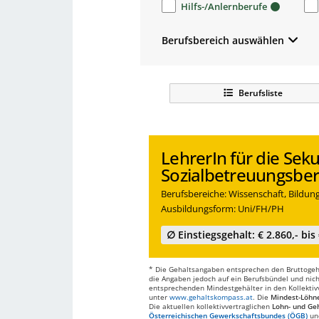
Hilfs-/Anlernberufe
Berufsbereich auswählen
Berufsliste
LehrerIn für die Sek
Sozialbetreuungsber
Berufsbereiche: Wissenschaft, Bildu
Ausbildungsform: Uni/FH/PH
∅ Einstiegsgehalt: € 2.860,- bis 
* Die Gehaltsangaben entsprechen den Bruttogehä
die Angaben jedoch auf ein Berufsbündel und nich
entsprechenden Mindestgehälter in den Kollektivve
unter
www.gehaltskompass.at
. Die
Mindest-Löhn
Die aktuellen kollektivvertraglichen
Lohn- und Geh
Österreichischen Gewerkschaftsbundes (ÖGB)
un