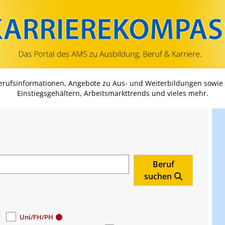
Zum Inhalt springen
Zum Navmenü springen
Zur Suche springen
Zur Footer springen
Berufsinformationen, Angebote zu Aus- und Weiterbildungen sowie
Einstiegsgehältern, Arbeitsmarkttrends und vieles mehr.
Beruf
suchen
Uni/FH/PH