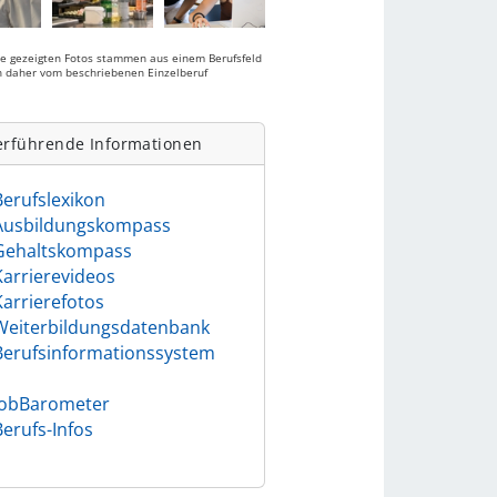
ie gezeigten Fotos stammen aus einem Berufsfeld
 daher vom beschriebenen Einzelberuf
.
erführende Informationen
Berufslexikon
Ausbildungskompass
Gehaltskompass
Karrierevideos
Karrierefotos
Weiterbildungsdatenbank
Berufsinformationssystem
)
JobBarometer
Berufs-Infos