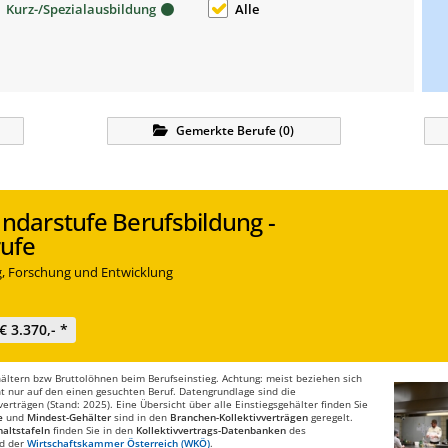
Kurz-/Spezialausbildung
Alle
Gemerkte
Berufe
(
0
)
undarstufe Berufsbildung -
ufe
ng, Forschung und Entwicklung
€ 3.370,- *
ltern bzw Bruttolöhnen beim Berufseinstieg. Achtung: meist beziehen sich
t nur auf den einen gesuchten Beruf. Datengrundlage sind die
rträgen (Stand: 2025). Eine Übersicht über alle Einstiegsgehälter finden Sie
e
und
Mindest-Gehälter
sind in den
Branchen-Kollektivverträgen
geregelt.
altstafeln
finden Sie in den
Kollektivvertrags-Datenbanken
des
d der
Wirtschaftskammer Österreich (WKÖ)
.