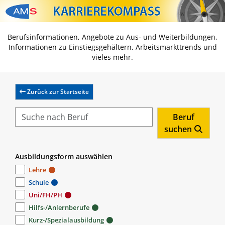
Zum Inhalt springen
Zum Navmenü springen
Zur Suche springen
Zur Footer springen
Berufsinformationen, Angebote zu Aus- und Weiterbildungen,
Informationen zu Einstiegsgehältern, Arbeitsmarkttrends und
vieles mehr.
Zurück zur Startseite
Beruf
suchen
Ausbildungsform auswählen
Lehre
Schule
Uni/FH/PH
Hilfs-/Anlernberufe
Kurz-/Spezialausbildung