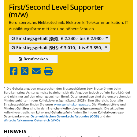
First/Second Level Supporter
(m/w)
Berufsbereiche: Elektrotechnik, Elektronik, Telekommunikation, IT
Ausbildungsform: mittlere und höhere Schulen
∅ Einstiegsgehalt
BMS
: € 2.340,- bis € 2.930,- *
∅ Einstiegsgehalt
BHS
: € 3.010,- bis € 3.350,- *
Beruf
merken
* Die Gehaltsangaben entsprechen den Bruttogehältern bzw Bruttolöhnen beim
Berufseinstieg. Achtung: meist beziehen sich die Angaben jedoch auf ein Berufsbündel
und nicht nur auf den einen gesuchten Beruf. Datengrundlage sind die entsprechenden
Mindestgehälter in den Kollektivverträgen (Stand: 2025). Eine Übersicht über alle
Einstiegsgehälter finden Sie unter
www.gehaltskompass.at
. Die
Mindest-Löhne
und
Mindest-Gehälter
sind in den
Branchen-Kollektivverträgen
geregelt. Die aktuellen
kollektivvertraglichen
Lohn- und Gehaltstafeln
finden Sie in den
Kollektivvertrags-
Datenbanken
des
Österreichischen Gewerkschaftsbundes (ÖGB)
und der
Wirtschaftskammer Österreich (WKÖ)
.
HINWEIS