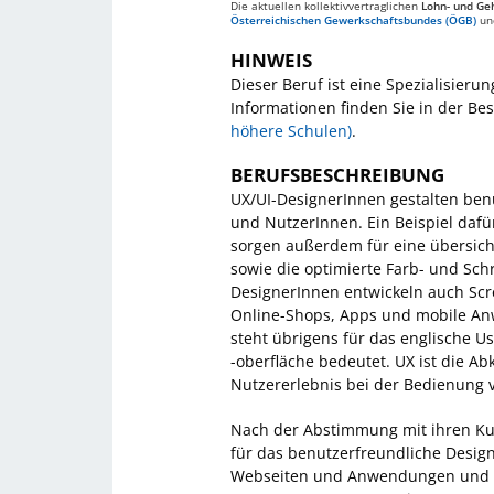
Die aktuellen kollektivvertraglichen
Lohn- und Geh
Österreichischen Gewerkschaftsbundes (ÖGB)
un
HINWEIS
Dieser Beruf ist eine Spezialisier
Informationen finden Sie in der B
höhere Schulen)
.
BERUFSBESCHREIBUNG
UX/UI-DesignerInnen gestalten ben
und NutzerInnen. Ein Beispiel dafür
sorgen außerdem für eine übersich
sowie die optimierte Farb- und Sc
DesignerInnen entwickeln auch Scre
Online-Shops, Apps und mobile An
steht übrigens für das englische Us
-oberfläche bedeutet. UX ist die A
Nutzererlebnis bei der Bedienung 
Nach der Abstimmung mit ihren Ku
für das benutzerfreundliche Desig
Webseiten und Anwendungen und be