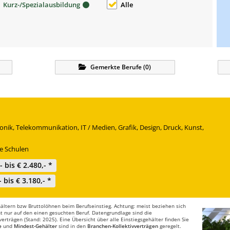
Kurz-/Spezialausbildung
Alle
Gemerkte
Berufe
(
0
)
ronik, Telekommunikation, IT / Medien, Grafik, Design, Druck, Kunst,
e Schulen
,- bis € 2.480,- *
- bis € 3.180,- *
ltern bzw Bruttolöhnen beim Berufseinstieg. Achtung: meist beziehen sich
t nur auf den einen gesuchten Beruf. Datengrundlage sind die
rträgen (Stand: 2025). Eine Übersicht über alle Einstiegsgehälter finden Sie
e
und
Mindest-Gehälter
sind in den
Branchen-Kollektivverträgen
geregelt.