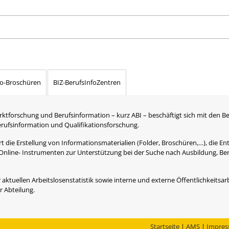
fo-Broschüren
BIZ-BerufsInfoZentren
rktforschung und Berufsinformation – kurz ABI – beschäftigt sich mit den B
Berufsinformation und Qualifikationsforschung.
 die Erstellung von Informationsmaterialien (Folder, Broschüren,…), die Ent
Online- Instrumenten zur Unterstützung bei der Suche nach Ausbildung, Be
 aktuellen Arbeitslosenstatistik sowie interne und externe Öffentlichkeitsarb
 Abteilung.
Startseite
|
AMS
|
Impre