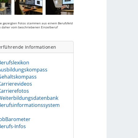
ie gezeigten Fotos stammen aus einem Berufsfeld
 daher vom beschriebenen Einzelberuf
.
erführende Informationen
Berufslexikon
Ausbildungskompass
Gehaltskompass
Karrierevideos
Karrierefotos
Weiterbildungsdatenbank
Berufsinformationssystem
)
JobBarometer
Berufs-Infos