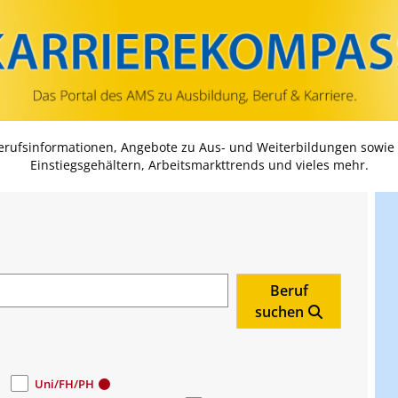
Zum Inhalt springen
Zum Navmenü springen
Zur Suche springen
Zur Footer springen
Berufsinformationen, Angebote zu Aus- und Weiterbildungen sowie
Einstiegsgehältern, Arbeitsmarkttrends und vieles mehr.
Beruf
suchen
Uni/FH/PH