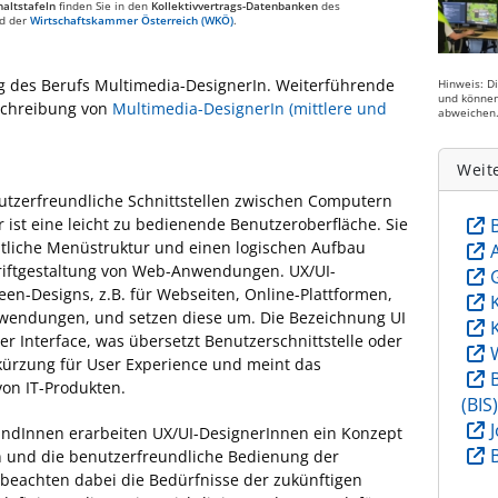
altstafeln
finden Sie in den
Kollektivvertrags-Datenbanken
des
d der
Wirtschaftskammer Österreich (WKÖ)
.
ung des Berufs Multimedia-DesignerIn. Weiterführende
Hinweis: D
und können
eschreibung von
Multimedia-DesignerIn (mittlere und
abweichen
Weit
utzerfreundliche Schnittstellen zwischen Computern
 ist eine leicht zu bedienende Benutzeroberfläche. Sie
tliche Menüstruktur und einen logischen Aufbau
hriftgestaltung von Web-Anwendungen. UX/UI-
en-Designs, z.B. für Webseiten, Online-Plattformen,
wendungen, und setzen diese um. Die Bezeichnung UI
er Interface, was übersetzt Benutzerschnittstelle oder
bkürzung für User Experience und meint das
von IT-Produkten.
(BIS
ndInnen erarbeiten UX/UI-DesignerInnen ein Konzept
n und die benutzerfreundliche Bedienung der
achten dabei die Bedürfnisse der zukünftigen