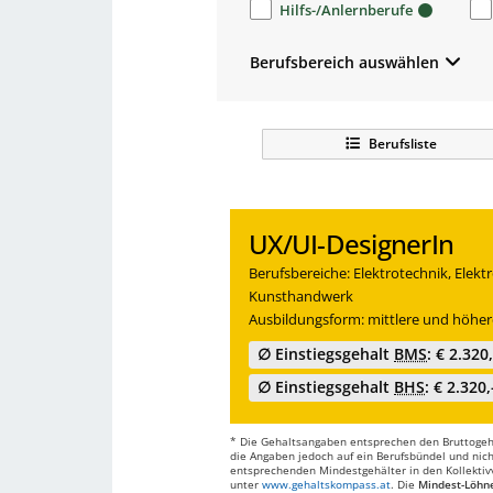
Hilfs-/Anlernberufe
Berufsbereich auswählen
Berufsliste
UX/UI-DesignerIn
Berufsbereiche: Elektrotechnik, Elekt
Kunsthandwerk
Ausbildungsform: mittlere und höher
∅ Einstiegsgehalt
BMS
: € 2.320
∅ Einstiegsgehalt
BHS
: € 2.320,
* Die Gehaltsangaben entsprechen den Bruttogehä
die Angaben jedoch auf ein Berufsbündel und nich
entsprechenden Mindestgehälter in den Kollektivve
unter
www.gehaltskompass.at
. Die
Mindest-Löhn