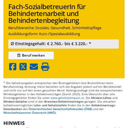
Fach-SozialbetreuerIn für
Behindertenarbeit und
Behindertenbegleitung
Berufsbereiche: Soziales, Gesundheit, Schönheitspflege
Ausbildungsform: Kurz-/Spezialausbildung
∅ Einstiegsgehalt: € 2.760,- bis € 3.220,- *
Beruf
merken
* Die Gehaltsangaben entsprechen den Bruttogehältern bzw Bruttolöhnen beim
Berufseinstieg. Achtung: meist beziehen sich die Angaben jedoch auf ein Berufsbündel
und nicht nur auf den einen gesuchten Beruf. Datengrundlage sind die entsprechenden
Mindestgehälter in den Kollektivverträgen (Stand: 2025). Eine Übersicht über alle
Einstiegsgehälter finden Sie unter
www.gehaltskompass.at
. Die
Mindest-Löhne
und
Mindest-Gehälter
sind in den
Branchen-Kollektivverträgen
geregelt. Die aktuellen
kollektivvertraglichen
Lohn- und Gehaltstafeln
finden Sie in den
Kollektivvertrags-
Datenbanken
des
Österreichischen Gewerkschaftsbundes (ÖGB)
und der
Wirtschaftskammer Österreich (WKÖ)
.
HINWEIS