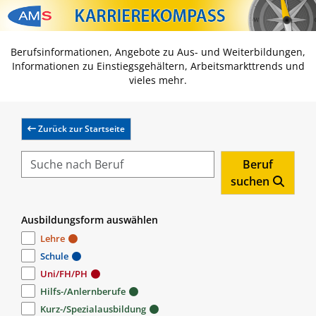
Zum Inhalt springen
Zum Navmenü springen
Zur Suche springen
Zur Footer springen
Berufsinformationen, Angebote zu Aus- und Weiterbildungen,
Informationen zu Einstiegsgehältern, Arbeitsmarkttrends und
vieles mehr.
Zurück zur Startseite
Beruf
suchen
Ausbildungsform auswählen
Lehre
Schule
Uni/FH/PH
Hilfs-/Anlernberufe
Kurz-/Spezialausbildung