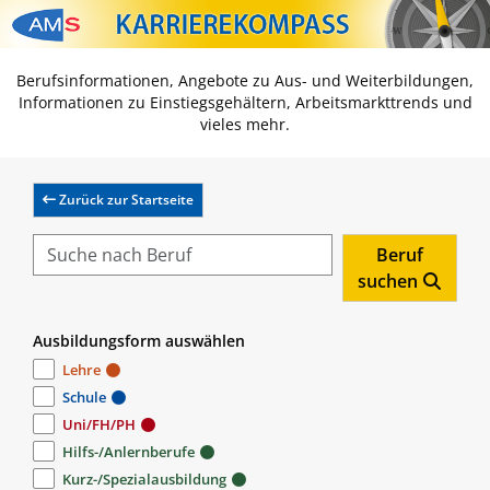
Zum Inhalt springen
Zum Navmenü springen
Zur Suche springen
Zur Footer springen
Berufsinformationen, Angebote zu Aus- und Weiterbildungen,
Informationen zu Einstiegsgehältern, Arbeitsmarkttrends und
vieles mehr.
Zurück zur Startseite
Beruf
suchen
Ausbildungsform auswählen
Lehre
Schule
Uni/FH/PH
Hilfs-/Anlernberufe
Kurz-/Spezialausbildung