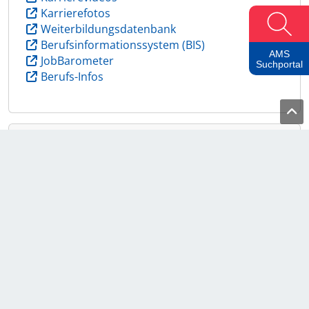
Karrierefotos
Weiterbildungsdatenbank
Berufsinformationssystem (BIS)
AMS
JobBarometer
Suchportal
Berufs-Infos
Stellenangebote in AMS "alle jobs"
offene Job-Angebote
offene Lehrstellen
Über Uns
Berufsinfo-Broschüren
BIZ-BerufsInfoZentren