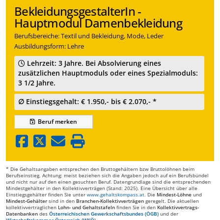
BekleidungsgestalterIn -
Hauptmodul Damenbekleidung
Berufsbereiche: Textil und Bekleidung, Mode, Leder
Ausbildungsform: Lehre
Lehrzeit: 3 Jahre. Bei Absolvierung eines
zusätzlichen Hauptmoduls oder eines Spezialmoduls:
3 1/2 Jahre.
∅ Einstiegsgehalt: € 1.950,- bis € 2.070,- *
Beruf
merken
* Die Gehaltsangaben entsprechen den Bruttogehältern bzw Bruttolöhnen beim
Berufseinstieg. Achtung: meist beziehen sich die Angaben jedoch auf ein Berufsbündel
und nicht nur auf den einen gesuchten Beruf. Datengrundlage sind die entsprechenden
Mindestgehälter in den Kollektivverträgen (Stand: 2025). Eine Übersicht über alle
Einstiegsgehälter finden Sie unter
www.gehaltskompass.at
. Die
Mindest-Löhne
und
Mindest-Gehälter
sind in den
Branchen-Kollektivverträgen
geregelt. Die aktuellen
kollektivvertraglichen
Lohn- und Gehaltstafeln
finden Sie in den
Kollektivvertrags-
Datenbanken
des
Österreichischen Gewerkschaftsbundes (ÖGB)
und der
Wirtschaftskammer Österreich (WKÖ)
.