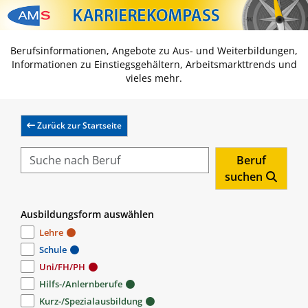
Zum Inhalt springen
Zum Navmenü springen
Zur Suche springen
Zur Footer springen
Berufsinformationen, Angebote zu Aus- und Weiterbildungen,
Informationen zu Einstiegsgehältern, Arbeitsmarkttrends und
vieles mehr.
Zurück zur Startseite
Beruf
suchen
Ausbildungsform auswählen
Lehre
Schule
Uni/FH/PH
Hilfs-/Anlernberufe
Kurz-/Spezialausbildung