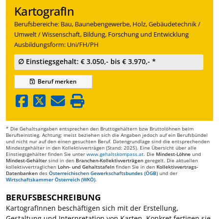
KartografIn
Berufsbereiche: Bau, Baunebengewerbe, Holz, Gebäudetechnik /
Umwelt / Wissenschaft, Bildung, Forschung und Entwicklung
Ausbildungsform: Uni/FH/PH
∅ Einstiegsgehalt: € 3.050,- bis € 3.970,- *
Beruf
merken
* Die Gehaltsangaben entsprechen den Bruttogehältern bzw Bruttolöhnen beim
Berufseinstieg. Achtung: meist beziehen sich die Angaben jedoch auf ein Berufsbündel
und nicht nur auf den einen gesuchten Beruf. Datengrundlage sind die entsprechenden
Mindestgehälter in den Kollektivverträgen (Stand: 2025). Eine Übersicht über alle
Einstiegsgehälter finden Sie unter
www.gehaltskompass.at
. Die
Mindest-Löhne
und
Mindest-Gehälter
sind in den
Branchen-Kollektivverträgen
geregelt. Die aktuellen
kollektivvertraglichen
Lohn- und Gehaltstafeln
finden Sie in den
Kollektivvertrags-
Datenbanken
des
Österreichischen Gewerkschaftsbundes (ÖGB)
und der
Wirtschaftskammer Österreich (WKÖ)
.
BERUFSBESCHREIBUNG
KartografInnen beschäftigen sich mit der Erstellung,
Gestaltung und Interpretation von Karten. Konkret fertigen sie