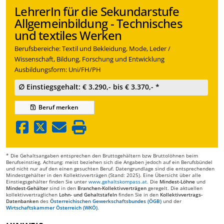
LehrerIn für die Sekundarstufe
Allgemeinbildung - Technisches
und textiles Werken
Berufsbereiche: Textil und Bekleidung, Mode, Leder /
Wissenschaft, Bildung, Forschung und Entwicklung
Ausbildungsform: Uni/FH/PH
∅ Einstiegsgehalt: € 3.290,- bis € 3.370,- *
Beruf
merken
* Die Gehaltsangaben entsprechen den Bruttogehältern bzw Bruttolöhnen beim
Berufseinstieg. Achtung: meist beziehen sich die Angaben jedoch auf ein Berufsbündel
und nicht nur auf den einen gesuchten Beruf. Datengrundlage sind die entsprechenden
Mindestgehälter in den Kollektivverträgen (Stand: 2025). Eine Übersicht über alle
Einstiegsgehälter finden Sie unter
www.gehaltskompass.at
. Die
Mindest-Löhne
und
Mindest-Gehälter
sind in den
Branchen-Kollektivverträgen
geregelt. Die aktuellen
kollektivvertraglichen
Lohn- und Gehaltstafeln
finden Sie in den
Kollektivvertrags-
Datenbanken
des
Österreichischen Gewerkschaftsbundes (ÖGB)
und der
Wirtschaftskammer Österreich (WKÖ)
.