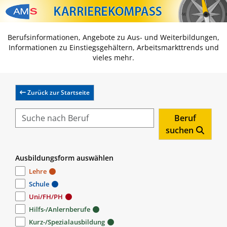
Zum Inhalt springen
Zum Navmenü springen
Zur Suche springen
Zur Footer springen
Berufsinformationen, Angebote zu Aus- und Weiterbildungen,
Informationen zu Einstiegsgehältern, Arbeitsmarkttrends und
vieles mehr.
Zurück zur Startseite
Beruf
suchen
Ausbildungsform auswählen
Lehre
Schule
Uni/FH/PH
Hilfs-/Anlernberufe
Kurz-/Spezialausbildung