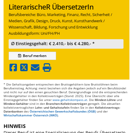
LiterarischeR ÜbersetzerIn
Berufsbereiche: Büro, Marketing, Finanz, Recht, Sicherheit /
Medien, Grafik, Design, Druck, Kunst, Kunsthandwerk /
Wissenschaft, Bildung, Forschung und Entwicklung
Ausbildungsform: Uni/FH/PH
∅ Einstiegsgehalt: € 2.410,- bis € 4.280,- *
Beruf
merken
* Die Gehaltsangaben entsprechen den Bruttogehältern bzw Bruttolöhnen beim
Berufseinstieg. Achtung: meist beziehen sich die Angaben jedoch auf ein Berufsbündel
und nicht nur auf den einen gesuchten Beruf. Datengrundlage sind die entsprechenden
Mindestgehälter in den Kollektivverträgen (Stand: 2025). Eine Übersicht über alle
Einstiegsgehälter finden Sie unter
www.gehaltskompass.at
. Die
Mindest-Löhne
und
Mindest-Gehälter
sind in den
Branchen-Kollektivverträgen
geregelt. Die aktuellen
kollektivvertraglichen
Lohn- und Gehaltstafeln
finden Sie in den
Kollektivvertrags-
Datenbanken
des
Österreichischen Gewerkschaftsbundes (ÖGB)
und der
Wirtschaftskammer Österreich (WKÖ)
.
HINWEIS
Dieser Beruf ist eine Spezialisierung des Berufs ÜbersetzerIn.