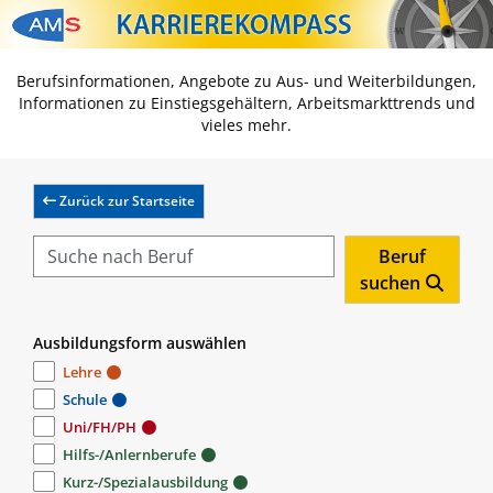
Zum Inhalt springen
Zum Navmenü springen
Zur Suche springen
Zur Footer springen
Berufsinformationen, Angebote zu Aus- und Weiterbildungen,
Informationen zu Einstiegsgehältern, Arbeitsmarkttrends und
vieles mehr.
Zurück zur Startseite
Beruf
suchen
Ausbildungsform auswählen
Lehre
Schule
Uni/FH/PH
Hilfs-/Anlernberufe
Kurz-/Spezialausbildung