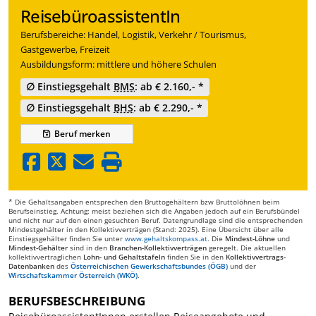
ReisebüroassistentIn
Berufsbereiche: Handel, Logistik, Verkehr / Tourismus,
Gastgewerbe, Freizeit
Ausbildungsform: mittlere und höhere Schulen
∅ Einstiegsgehalt
BMS
: ab € 2.160,- *
∅ Einstiegsgehalt
BHS
: ab € 2.290,- *
Beruf
merken
* Die Gehaltsangaben entsprechen den Bruttogehältern bzw Bruttolöhnen beim
Berufseinstieg. Achtung: meist beziehen sich die Angaben jedoch auf ein Berufsbündel
und nicht nur auf den einen gesuchten Beruf. Datengrundlage sind die entsprechenden
Mindestgehälter in den Kollektivverträgen (Stand: 2025). Eine Übersicht über alle
Einstiegsgehälter finden Sie unter
www.gehaltskompass.at
. Die
Mindest-Löhne
und
Mindest-Gehälter
sind in den
Branchen-Kollektivverträgen
geregelt. Die aktuellen
kollektivvertraglichen
Lohn- und Gehaltstafeln
finden Sie in den
Kollektivvertrags-
Datenbanken
des
Österreichischen Gewerkschaftsbundes (ÖGB)
und der
Wirtschaftskammer Österreich (WKÖ)
.
BERUFSBESCHREIBUNG