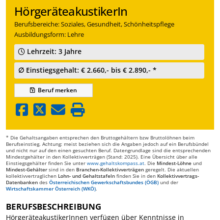
HörgeräteakustikerIn
Berufsbereiche: Soziales, Gesundheit, Schönheitspflege
Ausbildungsform: Lehre
Lehrzeit: 3 Jahre
∅ Einstiegsgehalt: € 2.660,- bis € 2.890,- *
Beruf
merken
* Die Gehaltsangaben entsprechen den Bruttogehältern bzw Bruttolöhnen beim
Berufseinstieg. Achtung: meist beziehen sich die Angaben jedoch auf ein Berufsbündel
und nicht nur auf den einen gesuchten Beruf. Datengrundlage sind die entsprechenden
Mindestgehälter in den Kollektivverträgen (Stand: 2025). Eine Übersicht über alle
Einstiegsgehälter finden Sie unter
www.gehaltskompass.at
. Die
Mindest-Löhne
und
Mindest-Gehälter
sind in den
Branchen-Kollektivverträgen
geregelt. Die aktuellen
kollektivvertraglichen
Lohn- und Gehaltstafeln
finden Sie in den
Kollektivvertrags-
Datenbanken
des
Österreichischen Gewerkschaftsbundes (ÖGB)
und der
Wirtschaftskammer Österreich (WKÖ)
.
BERUFSBESCHREIBUNG
HörgeräteakustikerInnen verfügen über Kenntnisse in