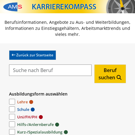
Zum Inhalt springen
Zum Navmenü springen
Zur Suche springen
Zur Footer springen
Berufsinformationen, Angebote zu Aus- und Weiterbildungen,
Informationen zu Einstiegsgehältern, Arbeitsmarkttrends und
vieles mehr.
Zurück zur Startseite
Beruf
suchen
Ausbildungsform auswählen
Lehre
Schule
Uni/FH/PH
Hilfs-/Anlernberufe
Kurz-/Spezialausbildung