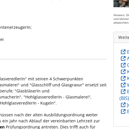
Hinweis: D
und können
abweichen
entenerzeugerIn;
Weit
ei
lasveredlerIn" mit seinen 4 Schwerpunkten
asmalerei" und "Glasschliff und Glasgravur" ersetzt seit
rberufe: "GlasbläserIn und
macherIn", "HohlglasveredlerIn - Glasmalerei",
(BIS
HohlglasveredlerIn - Kugeln".
 müssen nach der alten Ausbildungsordnung weiter
ein Jahr nach Ablauf der vereinbarten Lehrzeit zur
ten
Prüfungsordnung antreten. Dies trifft auch für