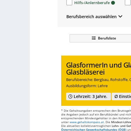
Hilfs-/Anlernberufe
Berufsbereich auswählen
Berufsliste
GlasformerIn und Gl
Glasbläserei
Berufsbereiche: Bergbau, Rohstoffe, G
Ausbildungsform: Lehre
Lehrzeit: 3 Jahre.
∅ Einsti
* Die Gehaltsangaben entsprechen den Bruttogehä
die Angaben jedoch auf ein Berufsbündel und nich
entsprechenden Mindestgehälter in den Kollektivve
unter
www.gehaltskompass.at
. Die
Mindest-Löhn
Die aktuellen kollektivvertraglichen
Lohn- und Geh
Österreichischen Gewerkschaftsbundes (ÖGB)
un