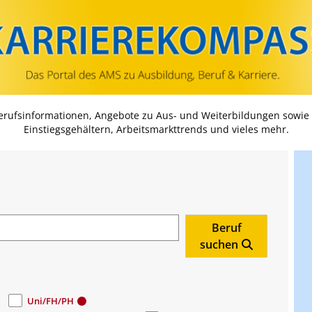
Zum Inhalt springen
Zum Navmenü springen
Zur Suche springen
Zur Footer springen
Berufsinformationen, Angebote zu Aus- und Weiterbildungen sowie
Einstiegsgehältern, Arbeitsmarkttrends und vieles mehr.
Beruf
suchen
Uni/FH/PH