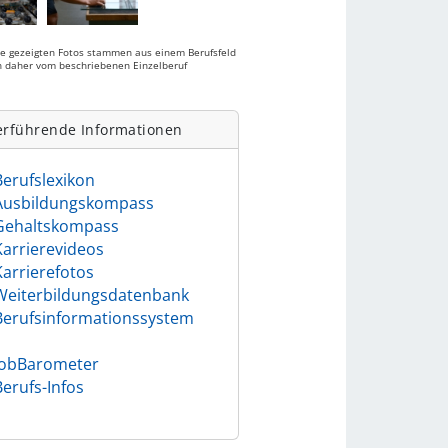
ie gezeigten Fotos stammen aus einem Berufsfeld
 daher vom beschriebenen Einzelberuf
.
erführende Informationen
Berufslexikon
Ausbildungskompass
Gehaltskompass
Karrierevideos
Karrierefotos
Weiterbildungsdatenbank
Berufsinformationssystem
)
JobBarometer
Berufs-Infos