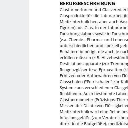
BERUFSBESCHREIBUNG
GlasformerInnen und GlasveredlerIn
Glasprodukte für die Laborarbeit (i
Medizintechnik her, aber auch Vase
Figuren) aus Glas. In der Laborarb
Forschungslabors sowie in Forschu
(v.a. Chemie-, Pharma- und Lebensmi
unterschiedlichen und speziell ge
Behältern benötigt, die auch je 
erfüllen müssen (z.B. Hitzebeständig
Destillationsapparate (zur Trennung
Reagenzgläser bzw. Eprouvetten (k
Erhitzen oder Aufbewahren von Flüs
Glasschalen ("Petrischalen" zur Kul
Systeme aus verschiedenen Glasge
Reaktionen. Auch bestimmte Labor-
Glasthermometer (Präzisions-Therm
Messen der Dichte von Flüssigkeit
Medizintechnik wird eine Reihe bes
Infusionsgefäße (zum Verabreichen
direkt in die Blutgefäße), medizin