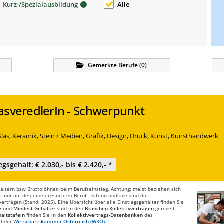
Kurz-/Spezialausbildung
Alle
Gemerkte
Berufe
(
0
)
asveredlerIn - Schwerpunkt
las, Keramik, Stein / Medien, Grafik, Design, Druck, Kunst, Kunsthandwerk
egsgehalt: € 2.030,- bis € 2.420,- *
ltern bzw Bruttolöhnen beim Berufseinstieg. Achtung: meist beziehen sich
t nur auf den einen gesuchten Beruf. Datengrundlage sind die
rträgen (Stand: 2025). Eine Übersicht über alle Einstiegsgehälter finden Sie
e
und
Mindest-Gehälter
sind in den
Branchen-Kollektivverträgen
geregelt.
altstafeln
finden Sie in den
Kollektivvertrags-Datenbanken
des
d der
Wirtschaftskammer Österreich (WKÖ)
.