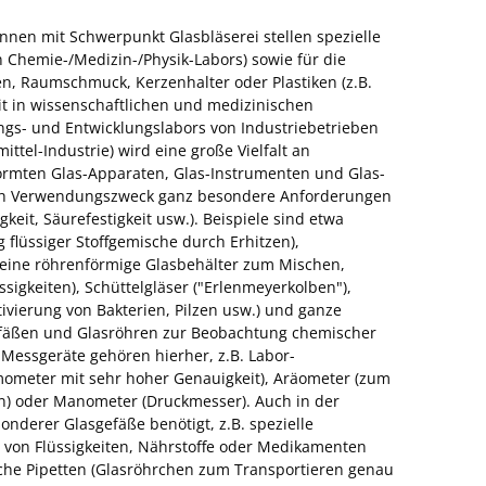
nen mit Schwerpunkt Glasbläserei stellen spezielle
n Chemie-/Medizin-/Physik-Labors) sowie für die
n, Raumschmuck, Kerzenhalter oder Plastiken (z.B.
eit in wissenschaftlichen und medizinischen
ngs- und Entwicklungslabors von Industriebetrieben
ttel-Industrie) wird eine große Vielfalt an
formten Glas-Apparaten, Glas-Instrumenten und Glas-
nach Verwendungszweck ganz besondere Anforderungen
keit, Säurefestigkeit usw.). Beispiele sind etwa
 flüssiger Stoffgemische durch Erhitzen),
leine röhrenförmige Glasbehälter zum Mischen,
sigkeiten), Schüttelgläser ("Erlenmeyerkolben"),
tivierung von Bakterien, Pilzen usw.) und ganze
fäßen und Glasröhren zur Beobachtung chemischer
Messgeräte gehören hierher, z.B. Labor-
ometer mit sehr hoher Genauigkeit), Aräometer (zum
en) oder Manometer (Druckmesser). Auch in der
onderer Glasgefäße benötigt, z.B. spezielle
 von Flüssigkeiten, Nährstoffe oder Medikamenten
ische Pipetten (Glasröhrchen zum Transportieren genau