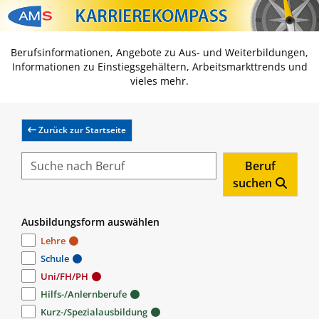
Zum Inhalt springen
Zum Navmenü springen
Zur Suche springen
Zur Footer springen
Berufsinformationen, Angebote zu Aus- und Weiterbildungen,
Informationen zu Einstiegsgehältern, Arbeitsmarkttrends und
vieles mehr.
Zurück zur Startseite
Beruf
suchen
Ausbildungsform auswählen
Lehre
Schule
Uni/FH/PH
Hilfs-/Anlernberufe
Kurz-/Spezialausbildung