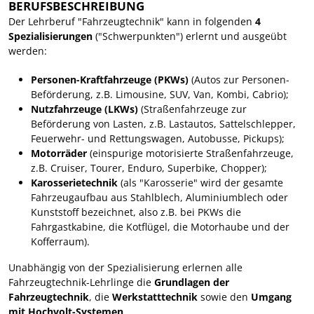
BERUFSBESCHREIBUNG
Der Lehrberuf "Fahrzeugtechnik" kann in folgenden
4
Spezialisierungen
("Schwerpunkten") erlernt und ausgeübt
werden:
Personen-Kraftfahrzeuge (PKWs)
(Autos zur Personen-
Beförderung, z.B. Limousine, SUV, Van, Kombi, Cabrio);
Nutzfahrzeuge (LKWs)
(Straßenfahrzeuge zur
Beförderung von Lasten, z.B. Lastautos, Sattelschlepper,
Feuerwehr- und Rettungswagen, Autobusse, Pickups);
Motorräder
(einspurige motorisierte Straßenfahrzeuge,
z.B. Cruiser, Tourer, Enduro, Superbike, Chopper);
Karosserietechnik
(als "Karosserie" wird der gesamte
Fahrzeugaufbau aus Stahlblech, Aluminiumblech oder
Kunststoff bezeichnet, also z.B. bei PKWs die
Fahrgastkabine, die Kotflügel, die Motorhaube und der
Kofferraum).
Unabhängig von der Spezialisierung erlernen alle
Fahrzeugtechnik-Lehrlinge die
Grundlagen der
Fahrzeugtechnik
, die
Werkstatttechnik
sowie den
Umgang
mit Hochvolt-Systemen
.