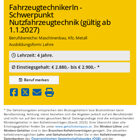
FahrzeugtechnikerIn -
Schwerpunkt
Nutzfahrzeugtechnik (gültig ab
1.1.2027)
Berufsbereiche: Maschinenbau, Kfz, Metall
Ausbildungsform: Lehre
Lehrzeit: 4 Jahre.
∅ Einstiegsgehalt: € 2.880,- bis € 2.900,- *
Beruf
merken
* Die Gehaltsangaben entsprechen den Bruttogehältern bzw Bruttolöhnen beim
Berufseinstieg. Achtung: meist beziehen sich die Angaben jedoch auf ein Berufsbündel
und nicht nur auf den einen gesuchten Beruf. Datengrundlage sind die entsprechenden
Mindestgehälter in den Kollektivverträgen (Stand: 2025). Eine Übersicht über alle
Einstiegsgehälter finden Sie unter
www.gehaltskompass.at
. Die
Mindest-Löhne
und
Mindest-Gehälter
sind in den
Branchen-Kollektivverträgen
geregelt. Die aktuellen
kollektivvertraglichen
Lohn- und Gehaltstafeln
finden Sie in den
Kollektivvertrags-
Datenbanken
des
Österreichischen Gewerkschaftsbundes (ÖGB)
und der