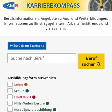
Zum Inhalt springen
Zum Navmenü springen
Zur Suche springen
Zur Footer springen
Berufsinformationen, Angebote zu Aus- und Weiterbildungen,
Informationen zu Einstiegsgehältern, Arbeitsmarkttrends und
vieles mehr.
Zurück zur Startseite
Beruf
suchen
Ausbildungsform auswählen
Lehre
Schule
Uni/FH/PH
Hilfs-/Anlernberufe
Kurz-/Spezialausbildung