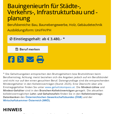
BauingenieurIn für Städte-,
Verkehrs-, Infrastrukturbau und -
planung
Berufsbereiche: Bau, Baunebengewerbe, Holz, Gebäudetechnik
Ausbildungsform: Uni/FH/PH
∅ Einstiegsgehalt: ab € 3.480,- *
Beruf
merken
* Die Gehaltsangaben entsprechen den Bruttogehältern bzw Bruttolöhnen beim
Berufseinstieg. Achtung: meist beziehen sich die Angaben jedoch auf ein Berufsbündel
und nicht nur auf den einen gesuchten Beruf. Datengrundlage sind die entsprechenden
Mindestgehälter in den Kollektivverträgen (Stand: 2025). Eine Übersicht über alle
Einstiegsgehälter finden Sie unter
www.gehaltskompass.at
. Die
Mindest-Löhne
und
Mindest-Gehälter
sind in den
Branchen-Kollektivverträgen
geregelt. Die aktuellen
kollektivvertraglichen
Lohn- und Gehaltstafeln
finden Sie in den
Kollektivvertrags-
Datenbanken
des
Österreichischen Gewerkschaftsbundes (ÖGB)
und der
Wirtschaftskammer Österreich (WKÖ)
.
HINWEIS