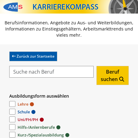
Zum Inhalt springen
Zum Navmenü springen
Zur Suche springen
Zur Footer springen
Berufsinformationen, Angebote zu Aus- und Weiterbildungen,
Informationen zu Einstiegsgehältern, Arbeitsmarkttrends und
vieles mehr.
Zurück zur Startseite
Beruf
suchen
Ausbildungsform auswählen
Lehre
Schule
Uni/FH/PH
Hilfs-/Anlernberufe
Kurz-/Spezialausbildung