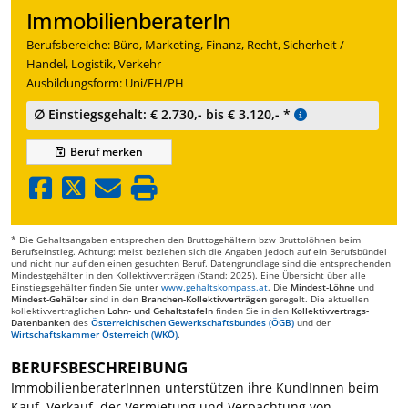
ImmobilienberaterIn
Berufsbereiche: Büro, Marketing, Finanz, Recht, Sicherheit /
Handel, Logistik, Verkehr
Ausbildungsform: Uni/FH/PH
∅ Einstiegsgehalt: € 2.730,- bis € 3.120,- *
Beruf
merken
* Die Gehaltsangaben entsprechen den Bruttogehältern bzw Bruttolöhnen beim
Berufseinstieg. Achtung: meist beziehen sich die Angaben jedoch auf ein Berufsbündel
und nicht nur auf den einen gesuchten Beruf. Datengrundlage sind die entsprechenden
Mindestgehälter in den Kollektivverträgen (Stand: 2025). Eine Übersicht über alle
Einstiegsgehälter finden Sie unter
www.gehaltskompass.at
. Die
Mindest-Löhne
und
Mindest-Gehälter
sind in den
Branchen-Kollektivverträgen
geregelt. Die aktuellen
kollektivvertraglichen
Lohn- und Gehaltstafeln
finden Sie in den
Kollektivvertrags-
Datenbanken
des
Österreichischen Gewerkschaftsbundes (ÖGB)
und der
Wirtschaftskammer Österreich (WKÖ)
.
BERUFSBESCHREIBUNG
ImmobilienberaterInnen unterstützen ihre KundInnen beim
Kauf, Verkauf, der Vermietung und Verpachtung von