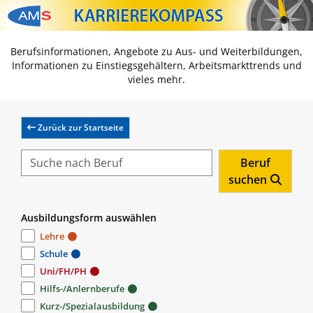
Zum Inhalt springen
Zum Navmenü springen
Zur Suche springen
Zur Footer springen
Berufsinformationen, Angebote zu Aus- und Weiterbildungen,
Informationen zu Einstiegsgehältern, Arbeitsmarkttrends und
vieles mehr.
Zurück zur Startseite
Beruf
suchen
Ausbildungsform auswählen
Lehre
Schule
Uni/FH/PH
Hilfs-/Anlernberufe
Kurz-/Spezialausbildung