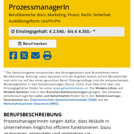
ProzessmanagerIn
Berufsbereiche: Büro, Marketing, Finanz, Recht, Sicherheit
Ausbildungsform: Uni/FH/PH
∅ Einstiegsgehalt: € 2.540,- bis € 4.350,- *
Beruf
merken
* Die Gehaltsangaben entsprechen den Bruttogehältern bzw Bruttolöhnen beim
Berufseinstieg. Achtung: meist beziehen sich die Angaben jedoch auf ein Berufsbündel
und nicht nur auf den einen gesuchten Beruf. Datengrundlage sind die entsprechenden
Mindestgehälter in den Kollektivverträgen (Stand: 2025). Eine Übersicht über alle
Einstiegsgehälter finden Sie unter
www.gehaltskompass.at
. Die
Mindest-Löhne
und
Mindest-Gehälter
sind in den
Branchen-Kollektivverträgen
geregelt. Die aktuellen
kollektivvertraglichen
Lohn- und Gehaltstafeln
finden Sie in den
Kollektivvertrags-
Datenbanken
des
Österreichischen Gewerkschaftsbundes (ÖGB)
und der
Wirtschaftskammer Österreich (WKÖ)
.
BERUFSBESCHREIBUNG
ProzessmanagerInnen sorgen dafür, dass Abläufe in
Unternehmen möglichst effizient funktionieren. Dazu
analysieren, entwickeln und optimieren sie