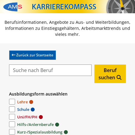
Zum Inhalt springen
Zum Navmenü springen
Zur Suche springen
Zur Footer springen
Berufsinformationen, Angebote zu Aus- und Weiterbildungen,
Informationen zu Einstiegsgehältern, Arbeitsmarkttrends und
vieles mehr.
Zurück zur Startseite
Beruf
suchen
Ausbildungsform auswählen
Lehre
Schule
Uni/FH/PH
Hilfs-/Anlernberufe
Kurz-/Spezialausbildung