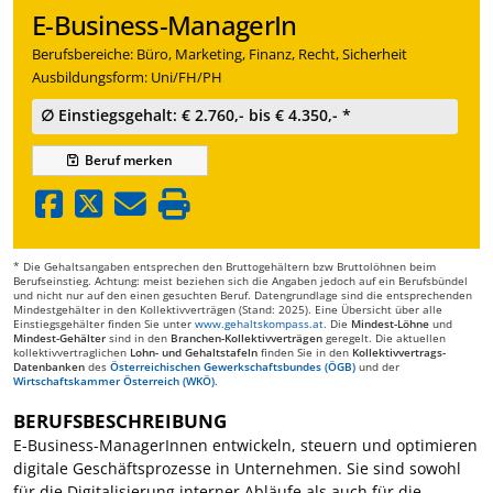
E-Business-ManagerIn
Berufsbereiche: Büro, Marketing, Finanz, Recht, Sicherheit
Ausbildungsform: Uni/FH/PH
∅ Einstiegsgehalt: € 2.760,- bis € 4.350,- *
Beruf
merken
* Die Gehaltsangaben entsprechen den Bruttogehältern bzw Bruttolöhnen beim
Berufseinstieg. Achtung: meist beziehen sich die Angaben jedoch auf ein Berufsbündel
und nicht nur auf den einen gesuchten Beruf. Datengrundlage sind die entsprechenden
Mindestgehälter in den Kollektivverträgen (Stand: 2025). Eine Übersicht über alle
Einstiegsgehälter finden Sie unter
www.gehaltskompass.at
. Die
Mindest-Löhne
und
Mindest-Gehälter
sind in den
Branchen-Kollektivverträgen
geregelt. Die aktuellen
kollektivvertraglichen
Lohn- und Gehaltstafeln
finden Sie in den
Kollektivvertrags-
Datenbanken
des
Österreichischen Gewerkschaftsbundes (ÖGB)
und der
Wirtschaftskammer Österreich (WKÖ)
.
BERUFSBESCHREIBUNG
E-Business-ManagerInnen entwickeln, steuern und optimieren
digitale Geschäftsprozesse in Unternehmen. Sie sind sowohl
für die Digitalisierung interner Abläufe als auch für die