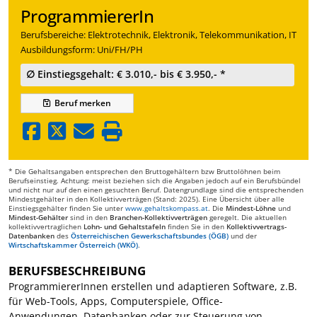
ProgrammiererIn
Berufsbereiche: Elektrotechnik, Elektronik, Telekommunikation, IT
Ausbildungsform: Uni/FH/PH
∅ Einstiegsgehalt: € 3.010,- bis € 3.950,- *
Beruf
merken
* Die Gehaltsangaben entsprechen den Bruttogehältern bzw Bruttolöhnen beim
Berufseinstieg. Achtung: meist beziehen sich die Angaben jedoch auf ein Berufsbündel
und nicht nur auf den einen gesuchten Beruf. Datengrundlage sind die entsprechenden
Mindestgehälter in den Kollektivverträgen (Stand: 2025). Eine Übersicht über alle
Einstiegsgehälter finden Sie unter
www.gehaltskompass.at
. Die
Mindest-Löhne
und
Mindest-Gehälter
sind in den
Branchen-Kollektivverträgen
geregelt. Die aktuellen
kollektivvertraglichen
Lohn- und Gehaltstafeln
finden Sie in den
Kollektivvertrags-
Datenbanken
des
Österreichischen Gewerkschaftsbundes (ÖGB)
und der
Wirtschaftskammer Österreich (WKÖ)
.
BERUFSBESCHREIBUNG
ProgrammiererInnen erstellen und adaptieren Software, z.B.
für Web-Tools, Apps, Computerspiele, Office-
Anwendungen, Datenbanken oder zur Steuerung von