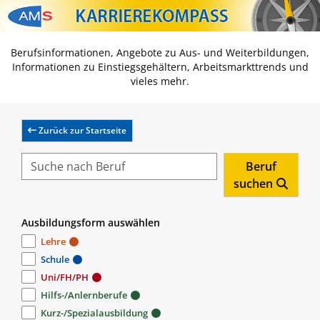
Zum Inhalt springen
Zum Navmenü springen
Zur Suche springen
Zur Footer springen
Berufsinformationen, Angebote zu Aus- und Weiterbildungen,
Informationen zu Einstiegsgehältern, Arbeitsmarkttrends und
vieles mehr.
Zurück zur Startseite
Beruf
suchen
Ausbildungsform auswählen
Lehre
Schule
Uni/FH/PH
Hilfs-/Anlernberufe
Kurz-/Spezialausbildung