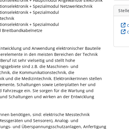
ionselektronik + Hauptmodul Angewandte Elektronik
ionselektronik + Spezialmodul Netzwerktechnik
Stell
ionselektronik + Spezialmodul
technik
ionselektronik + Spezialmodul
d Breitbandkabelnetze
r Entwicklung und Anwendung elektronischer Bauteile
euerelemente in den meisten Bereichen der Technik
ruf ist sehr vielseitig und stellt hohe
gsgebiete sind z.B. die Maschinen- und
hnik, die Kommunikationstechnik, die
k und die Medizintechnik. ElektronikerInnen stellen
emente, Schaltungen sowie Leiterplatten her und
d Fahrzeuge ein. Sie sorgen für die Wartung und
e und Schaltungen und wirken an der Entwicklung
Innen benötigen, sind: elektrische Messtechnik
Messgeräten und Sensoren), Analog- und
rdungs- und Überspannungsschutzanlagen, Anfertigung