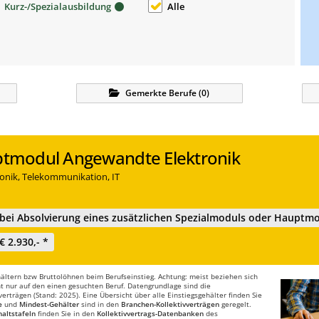
Kurz-/Spezialausbildung
Alle
Gemerkte
Berufe
(
0
)
uptmodul Angewandte Elektronik
ronik, Telekommunikation, IT
re bei Absolvierung eines zusätzlichen Spezialmoduls oder Hauptmo
€ 2.930,- *
ltern bzw Bruttolöhnen beim Berufseinstieg. Achtung: meist beziehen sich
t nur auf den einen gesuchten Beruf. Datengrundlage sind die
rträgen (Stand: 2025). Eine Übersicht über alle Einstiegsgehälter finden Sie
e
und
Mindest-Gehälter
sind in den
Branchen-Kollektivverträgen
geregelt.
altstafeln
finden Sie in den
Kollektivvertrags-Datenbanken
des