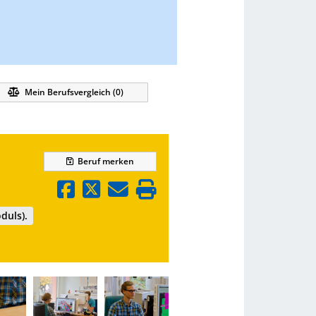
Mein Berufsvergleich (
0
)
Beruf
merken
duls).