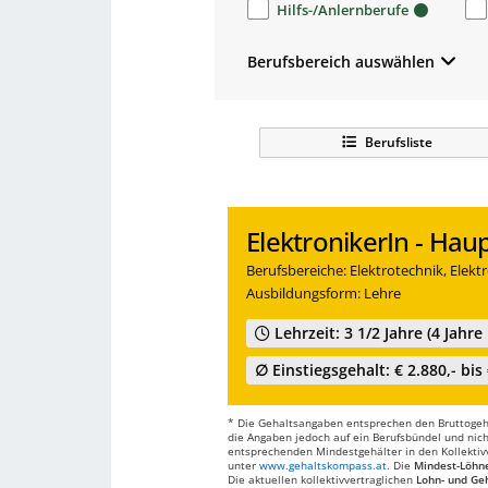
Hilfs-/Anlernberufe
Berufsbereich auswählen
Berufsliste
ElektronikerIn - Ha
Berufsbereiche: Elektrotechnik, Elekt
Ausbildungsform: Lehre
Lehrzeit: 3 1/2 Jahre (4 Jah
∅ Einstiegsgehalt: € 2.880,- bis 
* Die Gehaltsangaben entsprechen den Bruttogehä
die Angaben jedoch auf ein Berufsbündel und nich
entsprechenden Mindestgehälter in den Kollektivve
unter
www.gehaltskompass.at
. Die
Mindest-Löhn
Die aktuellen kollektivvertraglichen
Lohn- und Geh