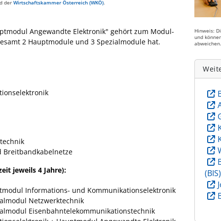
d der
Wirtschaftskammer Österreich (WKÖ)
.
auptmodul Angewandte Elektronik" gehört zum Modul-
Hinweis: D
und können
nsgesamt 2 Hauptmodule und 3 Spezialmodule hat.
abweichen
Weit
ionselektronik
technik
d Breitbandkabelnetze
it jeweils 4 Jahre):
(BIS
tmodul Informations- und Kommunikationselektronik
ialmodul Netzwerktechnik
ialmodul Eisenbahntelekommunikationstechnik