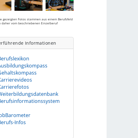
ie gezeigten Fotos stammen aus einem Berufsfeld
 daher vom beschriebenen Einzelberuf
.
erführende Informationen
Berufslexikon
Ausbildungskompass
Gehaltskompass
Karrierevideos
Karrierefotos
Weiterbildungsdatenbank
Berufsinformationssystem
)
JobBarometer
Berufs-Infos