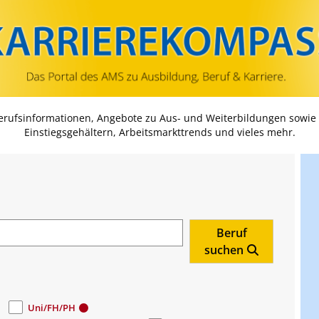
Zum Inhalt springen
Zum Navmenü springen
Zur Suche springen
Zur Footer springen
Berufsinformationen, Angebote zu Aus- und Weiterbildungen sowie
Einstiegsgehältern, Arbeitsmarkttrends und vieles mehr.
Beruf
suchen
Uni/FH/PH