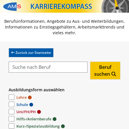
Zum Inhalt springen
Zum Navmenü springen
Zur Suche springen
Zur Footer springen
Berufsinformationen, Angebote zu Aus- und Weiterbildungen,
Informationen zu Einstiegsgehältern, Arbeitsmarkttrends und
vieles mehr.
Zurück zur Startseite
Beruf
suchen
Ausbildungsform auswählen
Lehre
Schule
Uni/FH/PH
Hilfs-/Anlernberufe
Kurz-/Spezialausbildung