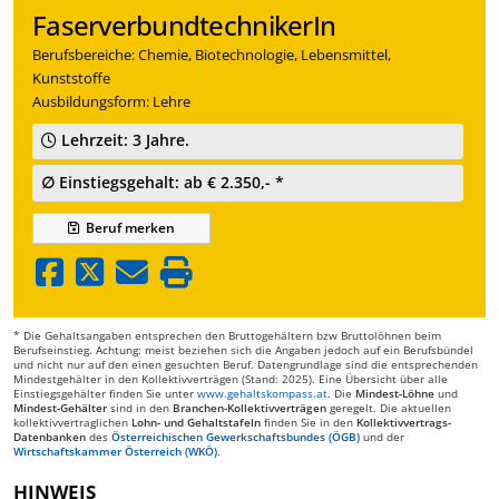
FaserverbundtechnikerIn
Berufsbereiche: Chemie, Biotechnologie, Lebensmittel,
Kunststoffe
Ausbildungsform: Lehre
Lehrzeit: 3 Jahre.
∅ Einstiegsgehalt: ab € 2.350,- *
Beruf
merken
* Die Gehaltsangaben entsprechen den Bruttogehältern bzw Bruttolöhnen beim
Berufseinstieg. Achtung: meist beziehen sich die Angaben jedoch auf ein Berufsbündel
und nicht nur auf den einen gesuchten Beruf. Datengrundlage sind die entsprechenden
Mindestgehälter in den Kollektivverträgen (Stand: 2025). Eine Übersicht über alle
Einstiegsgehälter finden Sie unter
www.gehaltskompass.at
. Die
Mindest-Löhne
und
Mindest-Gehälter
sind in den
Branchen-Kollektivverträgen
geregelt. Die aktuellen
kollektivvertraglichen
Lohn- und Gehaltstafeln
finden Sie in den
Kollektivvertrags-
Datenbanken
des
Österreichischen Gewerkschaftsbundes (ÖGB)
und der
Wirtschaftskammer Österreich (WKÖ)
.
HINWEIS