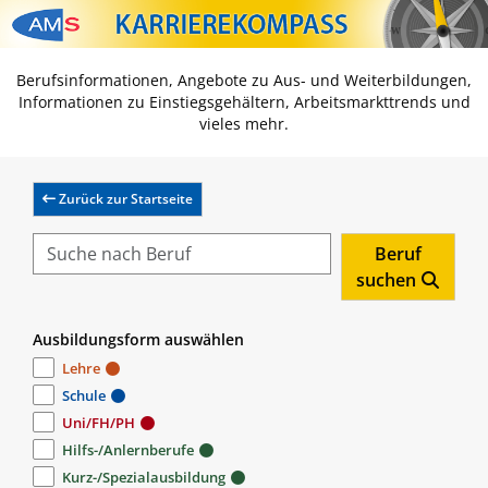
Zum Inhalt springen
Zum Navmenü springen
Zur Suche springen
Zur Footer springen
Berufsinformationen, Angebote zu Aus- und Weiterbildungen,
Informationen zu Einstiegsgehältern, Arbeitsmarkttrends und
vieles mehr.
Zurück zur Startseite
Beruf
suchen
Ausbildungsform auswählen
Lehre
Schule
Uni/FH/PH
Hilfs-/Anlernberufe
Kurz-/Spezialausbildung