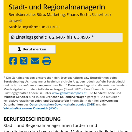
Stadt- und RegionalmanagerIn
Berufsbereiche: Büro, Marketing, Finanz, Recht, Sicherheit /
Umwelt
Ausbildungsform: Uni/FH/PH
∅ Einstiegsgehalt: € 2.640,- bis € 3.490,- *
Beruf
merken
* Die Gehaltsangaben entsprechen den Bruttogehältern bzw Bruttolöhnen beim
Berufseinstieg. Achtung: meist beziehen sich die Angaben jedoch auf ein Berufsbündel
und nicht nur auf den einen gesuchten Beruf. Datengrundlage sind die entsprechenden
Mindestgehälter in den Kollektivverträgen (Stand: 2025). Eine Übersicht über alle
Einstiegsgehälter finden Sie unter
www.gehaltskompass.at
. Die
Mindest-Löhne
und
Mindest-Gehälter
sind in den
Branchen-Kollektivverträgen
geregelt. Die aktuellen
kollektivvertraglichen
Lohn- und Gehaltstafeln
finden Sie in den
Kollektivvertrags-
Datenbanken
des
Österreichischen Gewerkschaftsbundes (ÖGB)
und der
Wirtschaftskammer Österreich (WKÖ)
.
BERUFSBESCHREIBUNG
Stadt- und RegionalmanagerInnen fördern und
koordinieren durch verschiedene Maßnahmen die Entwicklung