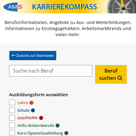
Zum Inhalt springen
Zum Navmenü springen
Zur Suche springen
Zur Footer springen
Berufsinformationen, Angebote zu Aus- und Weiterbildungen,
Informationen zu Einstiegsgehältern, Arbeitsmarkttrends und
vieles mehr.
Zurück zur Startseite
Beruf
suchen
Ausbildungsform auswählen
Lehre
Schule
Uni/FH/PH
Hilfs-/Anlernberufe
Kurz-/Spezialausbildung