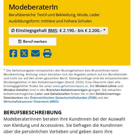
ModeberaterIn
Berufsbereiche: Textil und Bekleidung, Mode, Leder
Ausbildungsform: mittlere und höhere Schulen
∅ Einstiegsgehalt
BMS
: € 2.190,- bis € 2.200,- *
Beruf
merken
* Die Gehaltsangaben entsprechen den Bruttogehältern bzw Bruttolöhnen beim
Berufseinstieg. Achtung: meist beziehen sich die Angaben jedoch auf ein Berufsbündel
und nicht nur auf den einen gesuchten Beruf. Datengrundlage sind die entsprechenden
Mindestgehälter in den Kollektivverträgen (Stand: 2025). Eine Übersicht über alle
Einstiegsgehälter finden Sie unter
www.gehaltskompass.at
. Die
Mindest-Löhne
und
Mindest-Gehälter
sind in den
Branchen-Kollektivverträgen
geregelt. Die aktuellen
kollektivvertraglichen
Lohn- und Gehaltstafeln
finden Sie in den
Kollektivvertrags-
Datenbanken
des
Österreichischen Gewerkschaftsbundes (ÖGB)
und der
Wirtschaftskammer Österreich (WKÖ)
.
BERUFSBESCHREIBUNG
ModeberaterInnen beraten ihre KundInnen bei der Auswahl
von Kleidung und Accessoires. Sie befragen die KundInnen
über die persönlichen Vorlieben und geben dann ihre