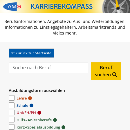
Zum Inhalt springen
Zum Navmenü springen
Zur Suche springen
Zur Footer springen
Berufsinformationen, Angebote zu Aus- und Weiterbildungen,
Informationen zu Einstiegsgehältern, Arbeitsmarkttrends und
vieles mehr.
Zurück zur Startseite
Beruf
suchen
Ausbildungsform auswählen
Lehre
Schule
Uni/FH/PH
Hilfs-/Anlernberufe
Kurz-/Spezialausbildung