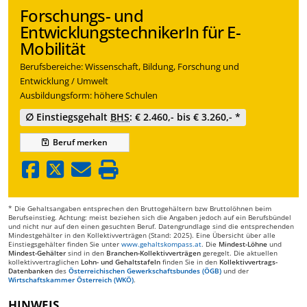
Forschungs- und
EntwicklungstechnikerIn für E-
Mobilität
Berufsbereiche: Wissenschaft, Bildung, Forschung und
Entwicklung / Umwelt
Ausbildungsform: höhere Schulen
∅ Einstiegsgehalt
BHS
: € 2.460,- bis € 3.260,- *
Beruf
merken
* Die Gehaltsangaben entsprechen den Bruttogehältern bzw Bruttolöhnen beim
Berufseinstieg. Achtung: meist beziehen sich die Angaben jedoch auf ein Berufsbündel
und nicht nur auf den einen gesuchten Beruf. Datengrundlage sind die entsprechenden
Mindestgehälter in den Kollektivverträgen (Stand: 2025). Eine Übersicht über alle
Einstiegsgehälter finden Sie unter
www.gehaltskompass.at
. Die
Mindest-Löhne
und
Mindest-Gehälter
sind in den
Branchen-Kollektivverträgen
geregelt. Die aktuellen
kollektivvertraglichen
Lohn- und Gehaltstafeln
finden Sie in den
Kollektivvertrags-
Datenbanken
des
Österreichischen Gewerkschaftsbundes (ÖGB)
und der
Wirtschaftskammer Österreich (WKÖ)
.
HINWEIS