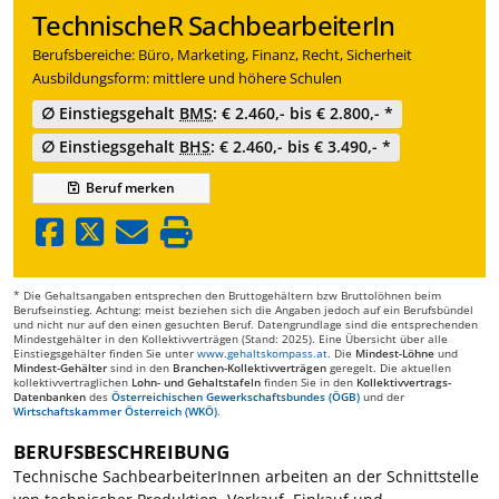
TechnischeR SachbearbeiterIn
Berufsbereiche: Büro, Marketing, Finanz, Recht, Sicherheit
Ausbildungsform: mittlere und höhere Schulen
∅ Einstiegsgehalt
BMS
: € 2.460,- bis € 2.800,- *
∅ Einstiegsgehalt
BHS
: € 2.460,- bis € 3.490,- *
Beruf
merken
* Die Gehaltsangaben entsprechen den Bruttogehältern bzw Bruttolöhnen beim
Berufseinstieg. Achtung: meist beziehen sich die Angaben jedoch auf ein Berufsbündel
und nicht nur auf den einen gesuchten Beruf. Datengrundlage sind die entsprechenden
Mindestgehälter in den Kollektivverträgen (Stand: 2025). Eine Übersicht über alle
Einstiegsgehälter finden Sie unter
www.gehaltskompass.at
. Die
Mindest-Löhne
und
Mindest-Gehälter
sind in den
Branchen-Kollektivverträgen
geregelt. Die aktuellen
kollektivvertraglichen
Lohn- und Gehaltstafeln
finden Sie in den
Kollektivvertrags-
Datenbanken
des
Österreichischen Gewerkschaftsbundes (ÖGB)
und der
Wirtschaftskammer Österreich (WKÖ)
.
BERUFSBESCHREIBUNG
Technische SachbearbeiterInnen arbeiten an der Schnittstelle