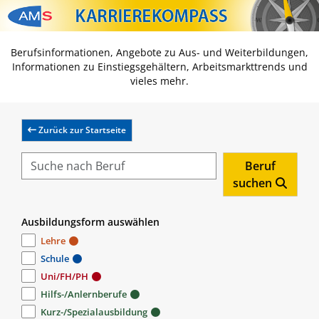
Zum Inhalt springen
Zum Navmenü springen
Zur Suche springen
Zur Footer springen
Berufsinformationen, Angebote zu Aus- und Weiterbildungen,
Informationen zu Einstiegsgehältern, Arbeitsmarkttrends und
vieles mehr.
Zurück zur Startseite
Beruf
suchen
Ausbildungsform auswählen
Lehre
Schule
Uni/FH/PH
Hilfs-/Anlernberufe
Kurz-/Spezialausbildung