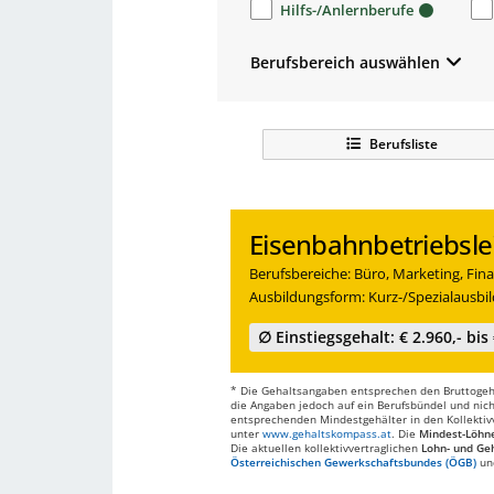
Hilfs-/Anlernberufe
Berufsbereich auswählen
Berufsliste
Eisenbahnbetriebslei
Berufsbereiche: Büro, Marketing, Finan
Ausbildungsform: Kurz-/Spezialausbi
∅ Einstiegsgehalt: € 2.960,- bis 
* Die Gehaltsangaben entsprechen den Bruttogehä
die Angaben jedoch auf ein Berufsbündel und nich
entsprechenden Mindestgehälter in den Kollektivve
unter
www.gehaltskompass.at
. Die
Mindest-Löhn
Die aktuellen kollektivvertraglichen
Lohn- und Geh
Österreichischen Gewerkschaftsbundes (ÖGB)
un