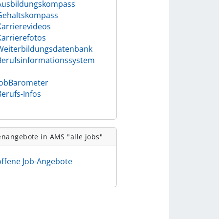
Ausbildungskompass
Gehaltskompass
Karrierevideos
Karrierefotos
Weiterbildungsdatenbank
Berufsinformationssystem
)
JobBarometer
Berufs-Infos
enangebote in AMS "alle jobs"
offene Job-Angebote