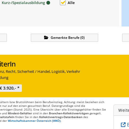
Kurz-/Spezialausbildung
Alle
Gemerkte
Berufe
(
0
)
terIn
z, Recht, Sicherheit / Handel, Logistik, Verkehr
ldung
€ 3.920,- *
ltern bzw Bruttolöhnen beim Berufseinstieg. Achtung: meist beziehen sich
t nur auf den einen gesuchten Beruf. Datengrundlage sind die
rträgen (Stand: 2025). Eine Übersicht über alle Einstiegsgehälter finden Sie
Weit
e
und
Mindest-Gehälter
sind in den
Branchen-Kollektivverträgen
geregelt.
altstafeln
finden Sie in den
Kollektivvertrags-Datenbanken
des
d der
Wirtschaftskammer Österreich (WKÖ)
.