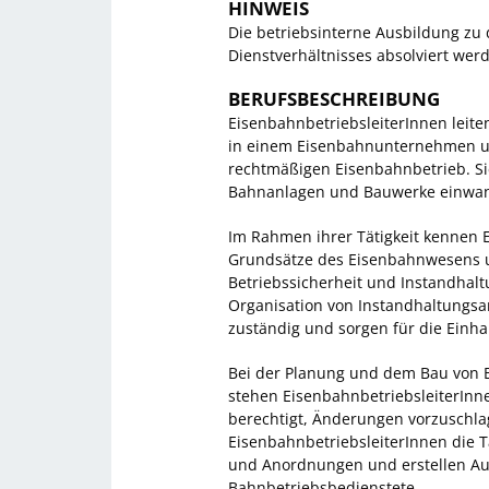
HINWEIS
Die betriebsinterne Ausbildung zu
Dienstverhältnisses absolviert wer
BERUFSBESCHREIBUNG
EisenbahnbetriebsleiterInnen leit
in einem Eisenbahnunternehmen un
rechtmäßigen Eisenbahnbetrieb. Sie
Bahnanlagen und Bauwerke einwand
Im Rahmen ihrer Tätigkeit kennen E
Grundsätze des Eisenbahnwesens 
Betriebssicherheit und Instandhal
Organisation von Instandhaltungs
zuständig und sorgen für die Einh
Bei der Planung und dem Bau von B
stehen EisenbahnbetriebsleiterInne
berechtigt, Änderungen vorzuschla
EisenbahnbetriebsleiterInnen die 
und Anordnungen und erstellen Au
Bahnbetriebsbedienstete.