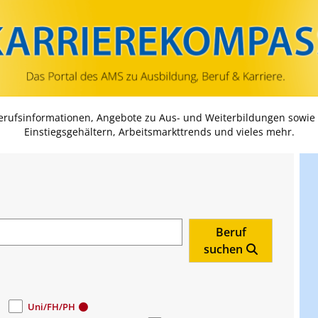
Zum Inhalt springen
Zum Navmenü springen
Zur Suche springen
Zur Footer springen
Berufsinformationen, Angebote zu Aus- und Weiterbildungen sowie
Einstiegsgehältern, Arbeitsmarkttrends und vieles mehr.
Beruf
suchen
Uni/FH/PH