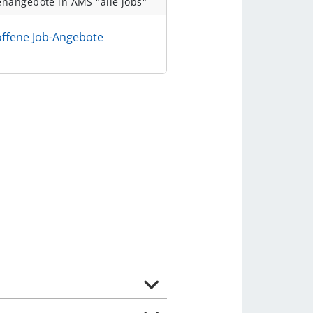
enangebote in AMS "alle jobs"
offene Job-Angebote