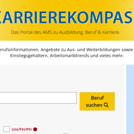
Zum Inhalt springen
Zum Navmenü springen
Zur Suche springen
Zur Footer springen
Berufsinformationen, Angebote zu Aus- und Weiterbildungen sowie
Einstiegsgehältern, Arbeitsmarkttrends und vieles mehr.
Beruf
suchen
Uni/FH/PH