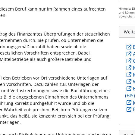
 diesem Beruf kann nur im Rahmen eines aufrechten
Hinweis: D
und können
den.
abweichen
Weit
trag des Finanzamtes Überprüfungen der steuerlichen
nternehmen durch. Sie prüfen, ob Unternehmen die
rdnungsgemäß bezahlt haben sowie ob die
esetzlichen Vorschriften entsprechen. Dabei
Mittelbetriebe als auch größere Betriebe und
i den Betrieben vor Ort verschiedene Unterlagen auf
hen Vorschriften. Dazu zählen z.B. Unterlagen der
- und Verlustrechnungen sowie die Buchführung eines
(BIS
b z.B. die angegebenen Einnahmen des Unternehmens
führung korrekt durchgeführt wurde und ob die
r Wahrheit entsprechen. Bei ihren Prüfungen setzen
nkt, das heißt, sie konzentrieren sich bei der Prüfung
nterlagen.
nen auch Risikofelder eines Unternehmens und weisen