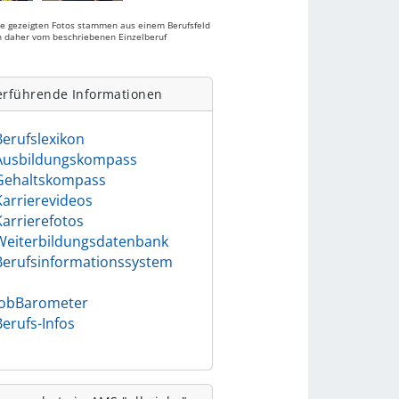
ie gezeigten Fotos stammen aus einem Berufsfeld
 daher vom beschriebenen Einzelberuf
.
erführende Informationen
Berufslexikon
Ausbildungskompass
Gehaltskompass
Karrierevideos
Karrierefotos
Weiterbildungsdatenbank
Berufsinformationssystem
)
JobBarometer
Berufs-Infos