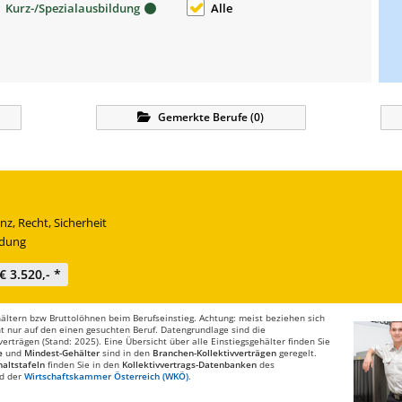
Kurz-/Spezialausbildung
Alle
Gemerkte
Berufe
(
0
)
nz, Recht, Sicherheit
ldung
€ 3.520,- *
ltern bzw Bruttolöhnen beim Berufseinstieg. Achtung: meist beziehen sich
t nur auf den einen gesuchten Beruf. Datengrundlage sind die
rträgen (Stand: 2025). Eine Übersicht über alle Einstiegsgehälter finden Sie
e
und
Mindest-Gehälter
sind in den
Branchen-Kollektivverträgen
geregelt.
altstafeln
finden Sie in den
Kollektivvertrags-Datenbanken
des
d der
Wirtschaftskammer Österreich (WKÖ)
.