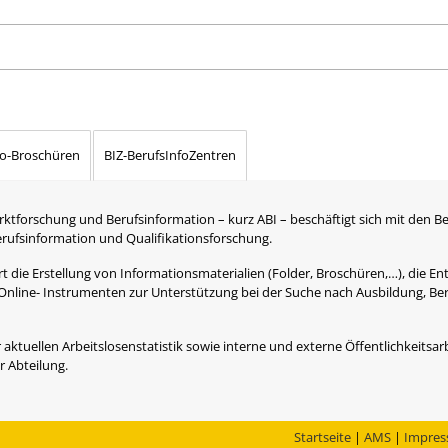
fo-Broschüren
BIZ-BerufsInfoZentren
rktforschung und Berufsinformation – kurz ABI – beschäftigt sich mit den B
Berufsinformation und Qualifikationsforschung.
 die Erstellung von Informationsmaterialien (Folder, Broschüren,…), die Ent
Online- Instrumenten zur Unterstützung bei der Suche nach Ausbildung, Be
 aktuellen Arbeitslosenstatistik sowie interne und externe Öffentlichkeitsarb
 Abteilung.
Startseite
|
AMS
|
Impre