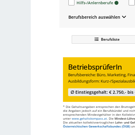
Hilfs-/Anlernberufe
Berufsbereich auswählen
Berufsliste
BetriebsprüferIn
Berufsbereiche: Büro, Marketing, Fina
Ausbildungsform: Kurz-/Spezialausbi
∅ Einstiegsgehalt: € 2.750,- bis 
* Die Gehaltsangaben entsprechen den Bruttogehä
die Angaben jedoch auf ein Berufsbündel und nich
entsprechenden Mindestgehälter in den Kollektivve
unter
www.gehaltskompass.at
. Die
Mindest-Löhn
Die aktuellen kollektivvertraglichen
Lohn- und Geh
Österreichischen Gewerkschaftsbundes (ÖGB)
un