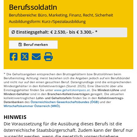
BerufssoldatIn
Berufsbereiche: Büro, Marketing, Finanz, Recht, Sicherheit
Ausbildungsform: Kurz-/Spezialausbildung
∅ Einstiegsgehalt: € 2.530,- bis € 3.300,- *
Beruf
merken
* Die Gehaltsangaben entsprechen den Bruttogehältern bzw Bruttolöhnen beim
Berufseinstieg. Achtung: meist beziehen sich die Angaben jedoch auf ein Berufsbündel
und nicht nur auf den einen gesuchten Beruf. Datengrundlage sind die entsprechenden
Mindestgehälter in den Kollektivverträgen (Stand: 2025). Eine Übersicht über alle
Einstiegsgehälter finden Sie unter
www.gehaltskompass.at
. Die
Mindest-Löhne
und
Mindest-Gehälter
sind in den
Branchen-Kollektivverträgen
geregelt. Die aktuellen
kollektivvertraglichen
Lohn- und Gehaltstafeln
finden Sie in den
Kollektivvertrags-
Datenbanken
des
Österreichischen Gewerkschaftsbundes (ÖGB)
und der
Wirtschaftskammer Österreich (WKÖ)
.
HINWEIS
Die Voraussetzung für die Ausübung dieses Berufs ist die
österreichische Staatsbürgerschaft. Zudem kann der Beruf nur
ausgeübt werden, wenn die gesetzlich vorgeschriebene