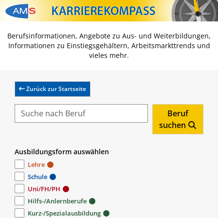
Zum Inhalt springen
Zum Navmenü springen
Zur Suche springen
Zur Footer springen
Berufsinformationen, Angebote zu Aus- und Weiterbildungen,
Informationen zu Einstiegsgehältern, Arbeitsmarkttrends und
vieles mehr.
Zurück zur Startseite
Beruf
suchen
Ausbildungsform auswählen
Lehre
Schule
Uni/FH/PH
Hilfs-/Anlernberufe
Kurz-/Spezialausbildung