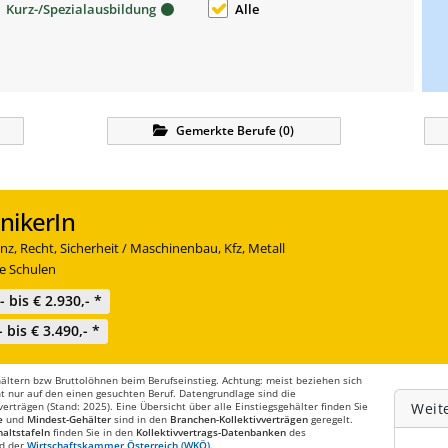
Kurz-/Spezialausbildung
Alle
Gemerkte
Berufe
(
0
)
nikerIn
nz, Recht, Sicherheit / Maschinenbau, Kfz, Metall
e Schulen
,- bis € 2.930,- *
- bis € 3.490,- *
ltern bzw Bruttolöhnen beim Berufseinstieg. Achtung: meist beziehen sich
t nur auf den einen gesuchten Beruf. Datengrundlage sind die
rträgen (Stand: 2025). Eine Übersicht über alle Einstiegsgehälter finden Sie
Weit
e
und
Mindest-Gehälter
sind in den
Branchen-Kollektivverträgen
geregelt.
altstafeln
finden Sie in den
Kollektivvertrags-Datenbanken
des
d der
Wirtschaftskammer Österreich (WKÖ)
.