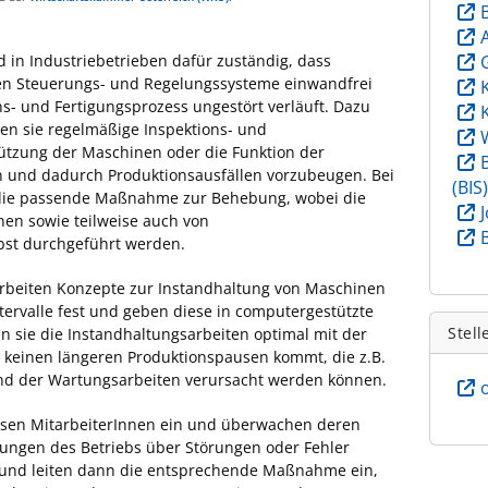
 in Industriebetrieben dafür zuständig, dass
n Steuerungs- und Regelungssysteme einwandfrei
ns- und Fertigungsprozess ungestört verläuft. Dazu
en sie regelmäßige Inspektions- und
ützung der Maschinen oder die Funktion der
n und dadurch Produktionsausfällen vorzubeugen. Bei
(BIS
e die passende Maßnahme zur Behebung, wobei die
nen sowie teilweise auch von
bst durchgeführt werden.
rbeiten Konzepte zur Instandhaltung von Maschinen
ervalle fest und geben diese in computergestützte
Stell
 sie die Instandhaltungsarbeiten optimal mit der
 keinen längeren Produktionspausen kommt, die z.B.
nd der Wartungsarbeiten verursacht werden können.
isen MitarbeiterInnen ein und überwachen deren
ungen des Betriebs über Störungen oder Fehler
 und leiten dann die entsprechende Maßnahme ein,