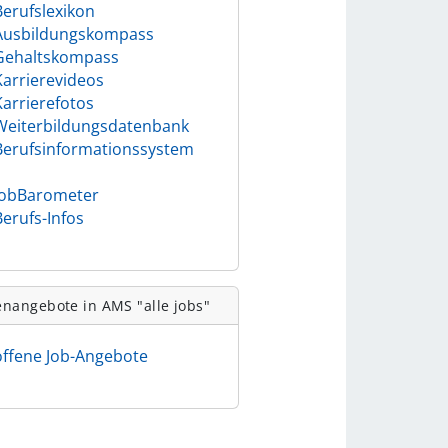
Berufslexikon
Ausbildungskompass
Gehaltskompass
Karrierevideos
Karrierefotos
Weiterbildungsdatenbank
Berufsinformationssystem
)
JobBarometer
Berufs-Infos
enangebote in AMS "alle jobs"
offene Job-Angebote