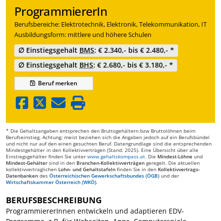
ProgrammiererIn
Berufsbereiche: Elektrotechnik, Elektronik, Telekommunikation, IT
Ausbildungsform: mittlere und höhere Schulen
∅ Einstiegsgehalt
BMS
: € 2.340,- bis € 2.480,- *
∅ Einstiegsgehalt
BHS
: € 2.680,- bis € 3.180,- *
Beruf
merken
* Die Gehaltsangaben entsprechen den Bruttogehältern bzw Bruttolöhnen beim
Berufseinstieg. Achtung: meist beziehen sich die Angaben jedoch auf ein Berufsbündel
und nicht nur auf den einen gesuchten Beruf. Datengrundlage sind die entsprechenden
Mindestgehälter in den Kollektivverträgen (Stand: 2025). Eine Übersicht über alle
Einstiegsgehälter finden Sie unter
www.gehaltskompass.at
. Die
Mindest-Löhne
und
Mindest-Gehälter
sind in den
Branchen-Kollektivverträgen
geregelt. Die aktuellen
kollektivvertraglichen
Lohn- und Gehaltstafeln
finden Sie in den
Kollektivvertrags-
Datenbanken
des
Österreichischen Gewerkschaftsbundes (ÖGB)
und der
Wirtschaftskammer Österreich (WKÖ)
.
BERUFSBESCHREIBUNG
ProgrammiererInnen entwickeln und adaptieren EDV-