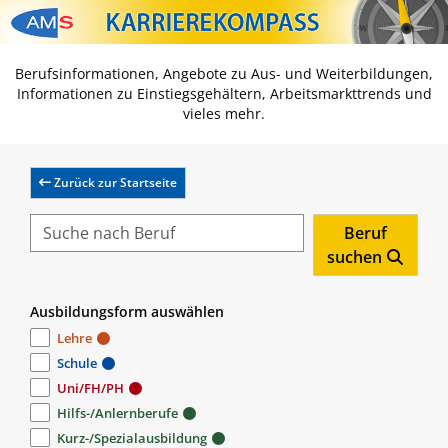
Zum Inhalt springen
Zum Navmenü springen
Zur Suche springen
Zur Footer springen
Berufsinformationen, Angebote zu Aus- und Weiterbildungen,
Informationen zu Einstiegsgehältern, Arbeitsmarkttrends und
vieles mehr.
Zurück zur Startseite
Beruf
suchen
Ausbildungsform auswählen
Lehre
Schule
Uni/FH/PH
Hilfs-/Anlernberufe
Kurz-/Spezialausbildung