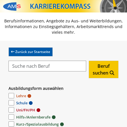
Zum Inhalt springen
Zum Navmenü springen
Zur Suche springen
Zur Footer springen
Berufsinformationen, Angebote zu Aus- und Weiterbildungen,
Informationen zu Einstiegsgehältern, Arbeitsmarkttrends und
vieles mehr.
Zurück zur Startseite
Beruf
suchen
Ausbildungsform auswählen
Lehre
Schule
Uni/FH/PH
Hilfs-/Anlernberufe
Kurz-/Spezialausbildung