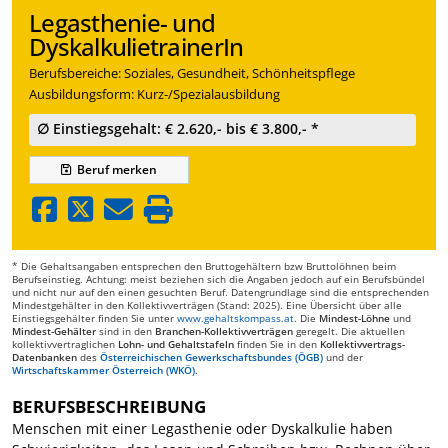
Legasthenie- und
DyskalkulietrainerIn
Berufsbereiche: Soziales, Gesundheit, Schönheitspflege
Ausbildungsform: Kurz-/Spezialausbildung
∅ Einstiegsgehalt: € 2.620,- bis € 3.800,- *
Beruf
merken
* Die Gehaltsangaben entsprechen den Bruttogehältern bzw Bruttolöhnen beim
Berufseinstieg. Achtung: meist beziehen sich die Angaben jedoch auf ein Berufsbündel
und nicht nur auf den einen gesuchten Beruf. Datengrundlage sind die entsprechenden
Mindestgehälter in den Kollektivverträgen (Stand: 2025). Eine Übersicht über alle
Einstiegsgehälter finden Sie unter
www.gehaltskompass.at
. Die
Mindest-Löhne
und
Mindest-Gehälter
sind in den
Branchen-Kollektivverträgen
geregelt. Die aktuellen
kollektivvertraglichen
Lohn- und Gehaltstafeln
finden Sie in den
Kollektivvertrags-
Datenbanken
des
Österreichischen Gewerkschaftsbundes (ÖGB)
und der
Wirtschaftskammer Österreich (WKÖ)
.
BERUFSBESCHREIBUNG
Menschen mit einer Legasthenie oder Dyskalkulie haben