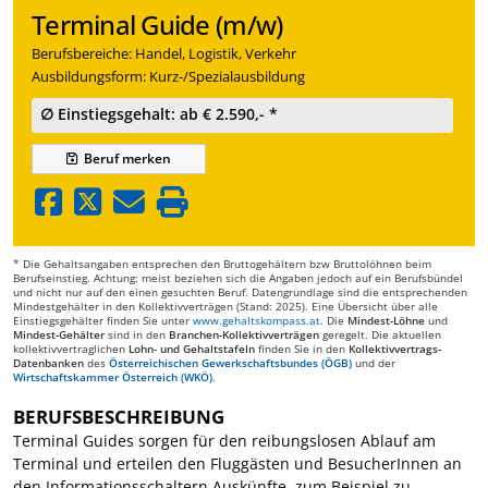
Terminal Guide (m/w)
Berufsbereiche: Handel, Logistik, Verkehr
Ausbildungsform: Kurz-/Spezialausbildung
∅ Einstiegsgehalt: ab € 2.590,- *
Beruf
merken
* Die Gehaltsangaben entsprechen den Bruttogehältern bzw Bruttolöhnen beim
Berufseinstieg. Achtung: meist beziehen sich die Angaben jedoch auf ein Berufsbündel
und nicht nur auf den einen gesuchten Beruf. Datengrundlage sind die entsprechenden
Mindestgehälter in den Kollektivverträgen (Stand: 2025). Eine Übersicht über alle
Einstiegsgehälter finden Sie unter
www.gehaltskompass.at
. Die
Mindest-Löhne
und
Mindest-Gehälter
sind in den
Branchen-Kollektivverträgen
geregelt. Die aktuellen
kollektivvertraglichen
Lohn- und Gehaltstafeln
finden Sie in den
Kollektivvertrags-
Datenbanken
des
Österreichischen Gewerkschaftsbundes (ÖGB)
und der
Wirtschaftskammer Österreich (WKÖ)
.
BERUFSBESCHREIBUNG
Terminal Guides sorgen für den reibungslosen Ablauf am
Terminal und erteilen den Fluggästen und BesucherInnen an
den Informationsschaltern Auskünfte, zum Beispiel zu