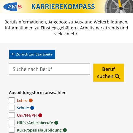
Zum Inhalt springen
Zum Navmenü springen
Zur Suche springen
Zur Footer springen
Berufsinformationen, Angebote zu Aus- und Weiterbildungen,
Informationen zu Einstiegsgehältern, Arbeitsmarkttrends und
vieles mehr.
Zurück zur Startseite
Beruf
suchen
Ausbildungsform auswählen
Lehre
Schule
Uni/FH/PH
Hilfs-/Anlernberufe
Kurz-/Spezialausbildung