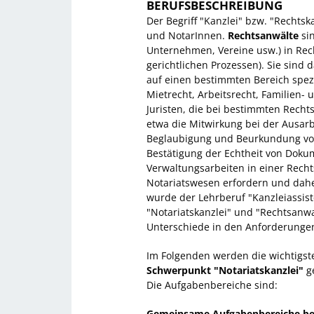
BERUFSBESCHREIBUNG
Der Begriff "Kanzlei" bzw. "Rechts
und NotarInnen.
Rechtsanwälte
sin
Unternehmen, Vereine usw.) in Rech
gerichtlichen Prozessen). Sie sind 
auf einen bestimmten Bereich spezial
Mietrecht, Arbeitsrecht, Familien-
Juristen, die bei bestimmten Rech
etwa die Mitwirkung bei der Ausar
Beglaubigung und Beurkundung von 
Bestätigung der Echtheit von Doku
Verwaltungsarbeiten in einer Recht
Notariatswesen erfordern und daher
wurde der Lehrberuf "Kanzleiassist
"Notariatskanzlei" und "Rechtsanwal
Unterschiede in den Anforderungen
Im Folgenden werden die wichtigs
Schwerpunkt "Notariatskanzlei"
g
Die Aufgabenbereiche sind:
Gemeinsame Aufgabenbereiche be