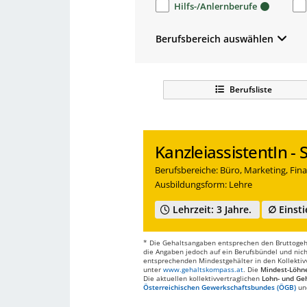
Hilfs-/Anlernberufe
Berufsbereich auswählen
Berufsliste
KanzleiassistentIn -
Berufsbereiche: Büro, Marketing, Fina
Ausbildungsform: Lehre
Lehrzeit: 3 Jahre.
∅ Einsti
* Die Gehaltsangaben entsprechen den Bruttogehä
die Angaben jedoch auf ein Berufsbündel und nich
entsprechenden Mindestgehälter in den Kollektivve
unter
www.gehaltskompass.at
. Die
Mindest-Löhn
Die aktuellen kollektivvertraglichen
Lohn- und Geh
Österreichischen Gewerkschaftsbundes (ÖGB)
un