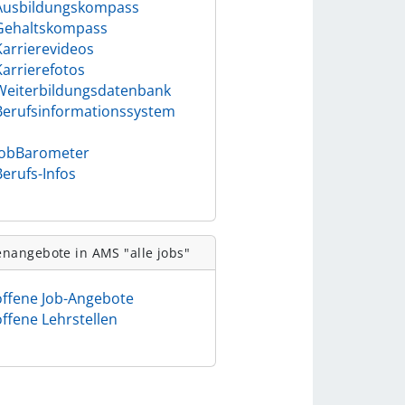
Ausbildungskompass
Gehaltskompass
Karrierevideos
Karrierefotos
Weiterbildungsdatenbank
Berufsinformationssystem
)
JobBarometer
Berufs-Infos
enangebote in AMS "alle jobs"
offene Job-Angebote
offene Lehrstellen