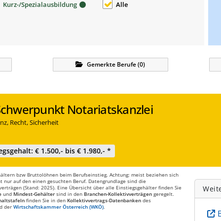
Kurz-/Spezialausbildung
Alle
Gemerkte
Berufe
(
0
)
 Schwerpunkt Notariatskanzlei
nz, Recht, Sicherheit
egsgehalt: € 1.500,- bis € 1.980,- *
ltern bzw Bruttolöhnen beim Berufseinstieg. Achtung: meist beziehen sich
t nur auf den einen gesuchten Beruf. Datengrundlage sind die
rträgen (Stand: 2025). Eine Übersicht über alle Einstiegsgehälter finden Sie
Weit
e
und
Mindest-Gehälter
sind in den
Branchen-Kollektivverträgen
geregelt.
altstafeln
finden Sie in den
Kollektivvertrags-Datenbanken
des
d der
Wirtschaftskammer Österreich (WKÖ)
.