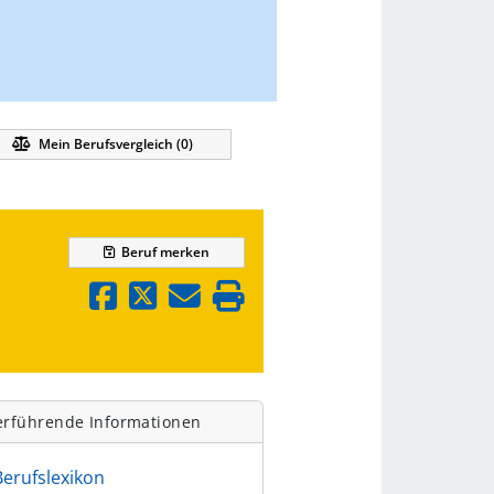
Mein Berufsvergleich (
0
)
Beruf
merken
erführende Informationen
Berufslexikon