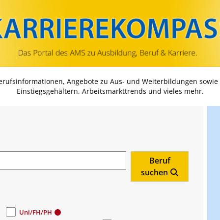
Zum Inhalt springen
Zum Navmenü springen
Zur Suche springen
Zur Footer springen
Berufsinformationen, Angebote zu Aus- und Weiterbildungen sowie
Einstiegsgehältern, Arbeitsmarkttrends und vieles mehr.
Beruf
suchen
Uni/FH/PH