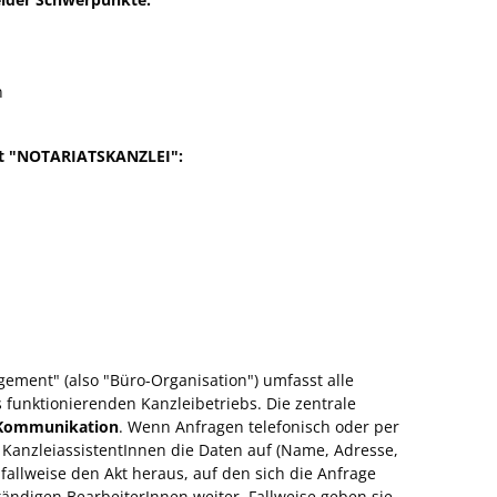
n
t "NOTARIATSKANZLEI":
ement" (also "Büro-Organisation") umfasst alle
funktionierenden Kanzleibetriebs. Die zentrale
 Kommunikation
. Wenn Anfragen telefonisch oder per
anzleiassistentInnen die Daten auf (Name, Adresse,
allweise den Akt heraus, auf den sich die Anfrage
ständigen BearbeiterInnen weiter. Fallweise geben sie