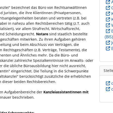
kanzlei" bezeichnet das Büro von RechtsanwältInnen
d Juristen, die ihre KlientInnen (Privatpersonen,
tsangelegenheiten beraten und vertreten (z.B. bei
dabei in nahezu allen Rechtsbereichen tätig (z.T. auch
isiert), vor allem Strafrecht, Wirtschaftsrecht,
 und Scheidungsrecht.
Notare
sind staatlich bestellte
(BIS
tsgeschäften mitwirken. Zu ihren Aufgaben gehören
beitung und beim Abschluss von Verträgen, die
Rechtsgeschäften (z.B. Verträge, Testamente), die
menten und Ähnliches mehr. Da die Büro- und
skanzlei zahlreiche Spezialkenntnisse im Anwalts- oder
 die übliche Büroausbildung hier nicht ausreicht,
Stell
entIn" eingerichtet. Die Teilung in die Schwerpunkte
tskanzlei" berücksichtigt zusätzliche die erheblichen
 dieser beiden Rechtsbereichen.
ten Aufgabenbereiche der
KanzleiassistentInnen mit
enauer beschrieben.
ider Schwerpunkte: