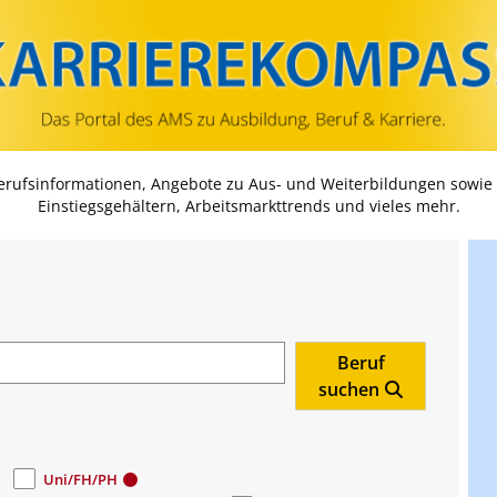
Zum Inhalt springen
Zum Navmenü springen
Zur Suche springen
Zur Footer springen
Berufsinformationen, Angebote zu Aus- und Weiterbildungen sowie
Einstiegsgehältern, Arbeitsmarkttrends und vieles mehr.
Beruf
suchen
Uni/FH/PH