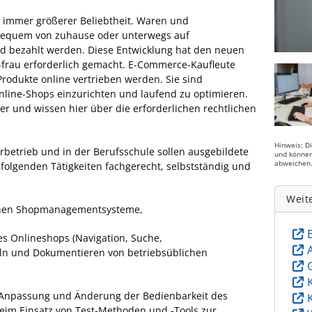
ch immer größerer Beliebtheit. Waren und
 bequem von zuhause oder unterwegs auf
nd bezahlt werden. Diese Entwicklung hat den neuen
rau erforderlich gemacht. E-Commerce-Kaufleute
Produkte online vertrieben werden. Sie sind
nline-Shops einzurichten und laufend zu optimieren.
er und wissen hier über die erforderlichen rechtlichen
Hinweis: D
betrieb und in der Berufsschule sollen ausgebildete
und können
abweichen
hfolgenden Tätigkeiten fachgerecht, selbstständig und
Weit
schen Shopmanagementsysteme,
nes Onlineshops (Navigation, Suche,
eln und Dokumentieren von betriebsüblichen
r Anpassung und Änderung der Bedienbarkeit des
eim Einsatz von Test-Methoden und -Tools zur