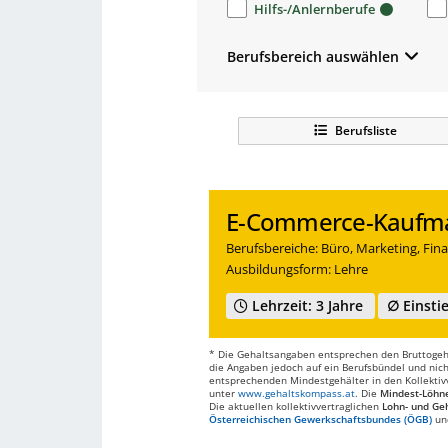
Hilfs-/Anlernberufe
Berufsbereich auswählen
Berufsliste
E-Commerce-Kaufma
Berufsbereiche: Büro, Marketing, Finan
Ausbildungsform: Lehre
Lehrzeit: 3 Jahre
∅ Einstie
* Die Gehaltsangaben entsprechen den Bruttogehä
die Angaben jedoch auf ein Berufsbündel und nich
entsprechenden Mindestgehälter in den Kollektivve
unter
www.gehaltskompass.at
. Die
Mindest-Löhn
Die aktuellen kollektivvertraglichen
Lohn- und Geh
Österreichischen Gewerkschaftsbundes (ÖGB)
un