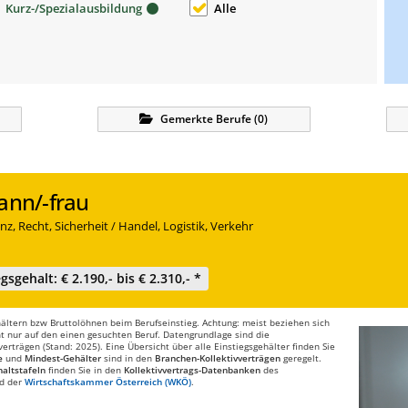
Kurz-/Spezialausbildung
Alle
Gemerkte
Berufe
(
0
)
nn/-frau
z, Recht, Sicherheit / Handel, Logistik, Verkehr
gsgehalt: € 2.190,- bis € 2.310,- *
ltern bzw Bruttolöhnen beim Berufseinstieg. Achtung: meist beziehen sich
t nur auf den einen gesuchten Beruf. Datengrundlage sind die
rträgen (Stand: 2025). Eine Übersicht über alle Einstiegsgehälter finden Sie
e
und
Mindest-Gehälter
sind in den
Branchen-Kollektivverträgen
geregelt.
altstafeln
finden Sie in den
Kollektivvertrags-Datenbanken
des
d der
Wirtschaftskammer Österreich (WKÖ)
.