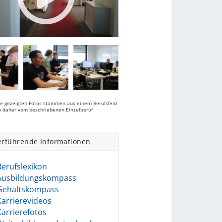
ie gezeigten Fotos stammen aus einem Berufsfeld
 daher vom beschriebenen Einzelberuf
.
erführende Informationen
Berufslexikon
Ausbildungskompass
Gehaltskompass
Karrierevideos
Karrierefotos