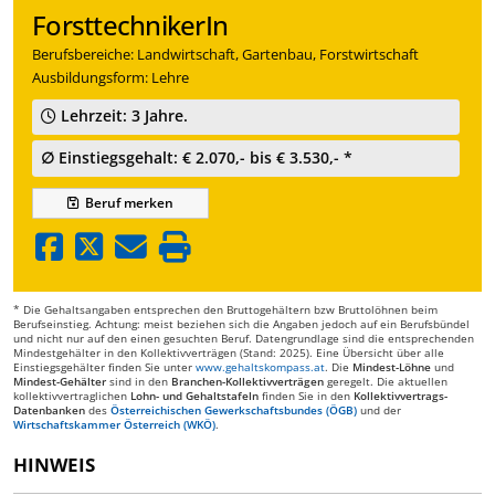
ForsttechnikerIn
Berufsbereiche: Landwirtschaft, Gartenbau, Forstwirtschaft
Ausbildungsform: Lehre
Lehrzeit: 3 Jahre.
∅ Einstiegsgehalt: € 2.070,- bis € 3.530,- *
Beruf
merken
* Die Gehaltsangaben entsprechen den Bruttogehältern bzw Bruttolöhnen beim
Berufseinstieg. Achtung: meist beziehen sich die Angaben jedoch auf ein Berufsbündel
und nicht nur auf den einen gesuchten Beruf. Datengrundlage sind die entsprechenden
Mindestgehälter in den Kollektivverträgen (Stand: 2025). Eine Übersicht über alle
Einstiegsgehälter finden Sie unter
www.gehaltskompass.at
. Die
Mindest-Löhne
und
Mindest-Gehälter
sind in den
Branchen-Kollektivverträgen
geregelt. Die aktuellen
kollektivvertraglichen
Lohn- und Gehaltstafeln
finden Sie in den
Kollektivvertrags-
Datenbanken
des
Österreichischen Gewerkschaftsbundes (ÖGB)
und der
Wirtschaftskammer Österreich (WKÖ)
.
HINWEIS