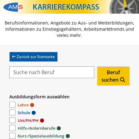
Zum Inhalt springen
Zum Navmenü springen
Zur Suche springen
Zur Footer springen
Berufsinformationen, Angebote zu Aus- und Weiterbildungen,
Informationen zu Einstiegsgehältern, Arbeitsmarkttrends und
vieles mehr.
Zurück zur Startseite
Beruf
suchen
Ausbildungsform auswählen
Lehre
Schule
Uni/FH/PH
Hilfs-/Anlernberufe
Kurz-/Spezialausbildung