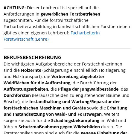
ACHTUNG:
Dieser Lehrberuf ist speziell auf die
Anforderungen in
gewerblichen Forstbetrieben
zugeschnitten. Für die forstwirtschaftliche
Facharbeiterausbildung in landwirtschaftlichen Forstbetrieben
gibt es einen eigenen Lehrberuf:
FacharbeiterIn
Forstwirtschaft (Lehre)
.
BERUFSBESCHREIBUNG
Die wichtigsten Aufgabenbereiche der ForsttechnikerInnen
sind die
Holzernte
(Schlägerung einschließlich Holzlagerung
und Holztransport), die
Vorbereitung abgeholzter
Waldflächen für die Aufforstung
, die Durchführung der
Aufforstungsarbeiten
, die
Pflege der Jungwaldbestände
, das
Durchforsten
(Herausschneiden zu eng stehender Bäume und
Büsche), die
Instandhaltung und Wartung/Reparatur der
forsttechnischen Maschinen und Geräte
sowie die
Erhaltung
und Instandsetzung von Wald- und Forstwegen
. Weiters
sorgen sie auch für die
Schädlingsbekämpfung
im Wald und
führen
Schutzmaßnahmen gegen Wildschäden
durch. Die
ForsttechnikerInnen sind auch für die
genaue Einhaltung der