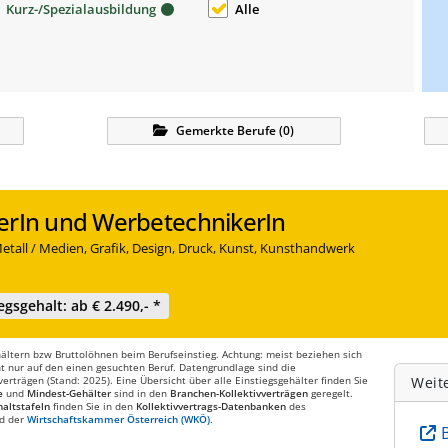
Kurz-/Spezialausbildung
Alle
Gemerkte
Berufe
(
0
)
erIn und WerbetechnikerIn
etall / Medien, Grafik, Design, Druck, Kunst, Kunsthandwerk
egsgehalt: ab € 2.490,- *
ltern bzw Bruttolöhnen beim Berufseinstieg. Achtung: meist beziehen sich
t nur auf den einen gesuchten Beruf. Datengrundlage sind die
rträgen (Stand: 2025). Eine Übersicht über alle Einstiegsgehälter finden Sie
Weit
e
und
Mindest-Gehälter
sind in den
Branchen-Kollektivverträgen
geregelt.
altstafeln
finden Sie in den
Kollektivvertrags-Datenbanken
des
d der
Wirtschaftskammer Österreich (WKÖ)
.