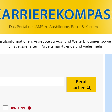
Zum Inhalt springen
Zum Navmenü springen
Zur Suche springen
Zur Footer springen
Berufsinformationen, Angebote zu Aus- und Weiterbildungen sowie
Einstiegsgehältern, Arbeitsmarkttrends und vieles mehr.
Beruf
suchen
Uni/FH/PH