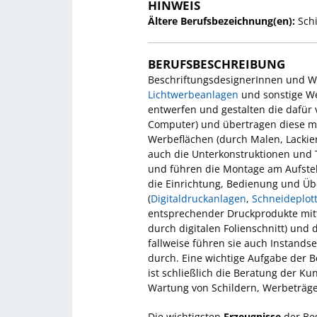
HINWEIS
Ältere Berufsbezeichnung(en):
Schi
BERUFSBESCHREIBUNG
BeschriftungsdesignerInnen und W
Lichtwerbeanlagen
und sonstige We
entwerfen und gestalten die dafür 
Computer) und übertragen diese mi
Werbeflächen (durch Malen, Lackier
auch die Unterkonstruktionen und 
und führen die Montage am Aufstel
die Einrichtung, Bedienung und Üb
(
Digitaldruckanlagen
,
Schneideplot
entsprechender Druckprodukte mitte
durch digitalen Folienschnitt) und 
fallweise führen sie auch Instands
durch. Eine wichtige Aufgabe der 
ist schließlich die Beratung der 
Wartung von Schildern, Werbeträg
Die wichtigsten
Erzeugnisse
der Be