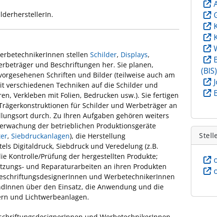
lderherstellerIn.
erbetechnikerInnen stellen
Schilder
,
Displays
,
rbeträger und Beschriftungen her. Sie planen,
(BIS
vorgesehenen Schriften und Bilder (teilweise auch am
t verschiedenen Techniken auf die Schilder und
en, Verkleben mit Folien, Bedrucken usw.). Sie fertigen
Trägerkonstruktionen für Schilder und Werbeträger an
lungsort durch. Zu Ihren Aufgaben gehören weiters
erwachung der betrieblichen Produktionsgeräte
Stell
ter
,
Siebdruckanlagen
), die Herstellung
ls Digitaldruck, Siebdruck und Veredelung (z.B.
die Kontrolle/Prüfung der hergestellten Produkte;
etzungs- und Reparaturarbeiten an ihren Produkten
BeschriftungsdesignerInnen und WerbetechnikerInnen
KundInnen über den Einsatz, die Anwendung und die
ern und Lichtwerbeanlagen.
schriftungsdesignerInnen und WerbetechnikerInnen