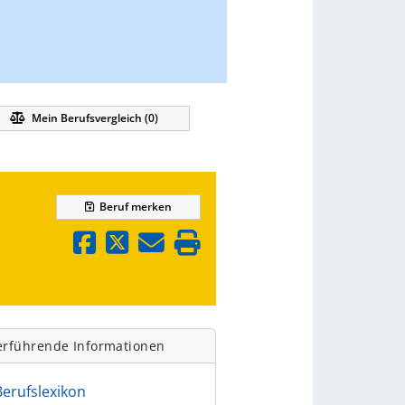
Mein Berufsvergleich (
0
)
Beruf
merken
erführende Informationen
Berufslexikon