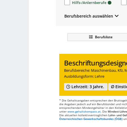
Hilfs-/Anlernberufe
Berufsbereich auswählen
Berufsliste
Beschriftungsdesign
Berufsbereiche: Maschinenbau, Kfz, M
Ausbildungsform: Lehre
Lehrzeit: 3 Jahre.
∅ Einsti
* Die Gehaltsangaben entsprechen den Bruttogehä
die Angaben jedoch auf ein Berufsbündel und nich
entsprechenden Mindestgehälter in den Kollektivve
unter
www.gehaltskompass.at
. Die
Mindest-Löhn
Die aktuellen kollektivvertraglichen
Lohn- und Geh
Österreichischen Gewerkschaftsbundes (ÖGB)
un