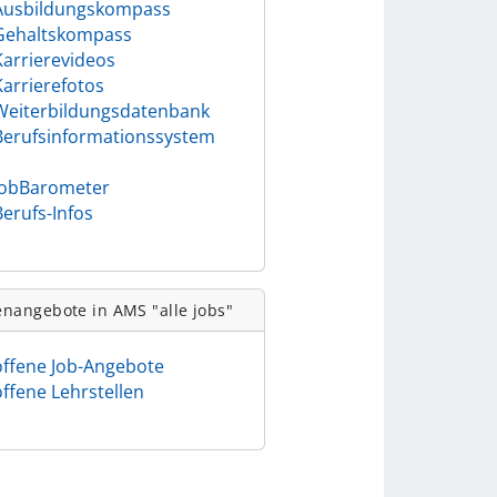
Ausbildungskompass
Gehaltskompass
Karrierevideos
Karrierefotos
Weiterbildungsdatenbank
Berufsinformationssystem
)
JobBarometer
Berufs-Infos
enangebote in AMS "alle jobs"
offene Job-Angebote
offene Lehrstellen