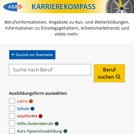
Zum Inhalt springen
Zum Navmenü springen
Zur Suche springen
Zur Footer springen
Berufsinformationen, Angebote zu Aus- und Weiterbildungen,
Informationen zu Einstiegsgehältern, Arbeitsmarkttrends und
vieles mehr.
Zurück zur Startseite
Beruf
suchen
Ausbildungsform auswählen
Lehre
Schule
Uni/FH/PH
Hilfs-/Anlernberufe
Kurz-/Spezialausbildung