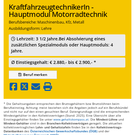
KraftfahrzeugtechnikerIn -
Hauptmodul Motorradtechnik
Berufsbereiche: Maschinenbau, Kfz, Metall
Ausbildungsform: Lehre
Lehrzeit: 3 1/2 Jahre.Bei Absolvierung eines
zusätzlichen Spezialmoduls oder Hauptmoduls: 4
Jahre.
∅ Einstiegsgehalt: € 2.880,- bis € 2.900,- *
Beruf
merken
* Die Gehaltsangaben entsprechen den Bruttogehältern bzw Bruttolöhnen beim
Berufseinstieg. Achtung: meist beziehen sich die Angaben jedoch auf ein Berufsbündel
und nicht nur auf den einen gesuchten Beruf. Datengrundlage sind die entsprechenden
Mindestgehälter in den Kollektivverträgen (Stand: 2025). Eine Übersicht über alle
Einstiegsgehälter finden Sie unter
www.gehaltskompass.at
. Die
Mindest-Löhne
und
Mindest-Gehälter
sind in den
Branchen-Kollektivverträgen
geregelt. Die aktuellen
kollektivvertraglichen
Lohn- und Gehaltstafeln
finden Sie in den
Kollektivvertrags-
Datenbanken
des
Österreichischen Gewerkschaftsbundes (ÖGB)
und der
Wirtschaftskammer Österreich (WKÖ)
.