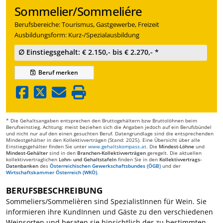
Sommelier/Sommeliére
Berufsbereiche: Tourismus, Gastgewerbe, Freizeit
Ausbildungsform: Kurz-/Spezialausbildung
∅ Einstiegsgehalt: € 2.150,- bis € 2.270,- *
Beruf
merken
* Die Gehaltsangaben entsprechen den Bruttogehältern bzw Bruttolöhnen beim
Berufseinstieg. Achtung: meist beziehen sich die Angaben jedoch auf ein Berufsbündel
und nicht nur auf den einen gesuchten Beruf. Datengrundlage sind die entsprechenden
Mindestgehälter in den Kollektivverträgen (Stand: 2025). Eine Übersicht über alle
Einstiegsgehälter finden Sie unter
www.gehaltskompass.at
. Die
Mindest-Löhne
und
Mindest-Gehälter
sind in den
Branchen-Kollektivverträgen
geregelt. Die aktuellen
kollektivvertraglichen
Lohn- und Gehaltstafeln
finden Sie in den
Kollektivvertrags-
Datenbanken
des
Österreichischen Gewerkschaftsbundes (ÖGB)
und der
Wirtschaftskammer Österreich (WKÖ)
.
BERUFSBESCHREIBUNG
Sommeliers/Sommelièren sind SpezialistInnen für Wein. Sie
informieren ihre KundInnen und Gäste zu den verschiedenen
Weinsorten und beraten sie hinsichtlich der zu bestimmten