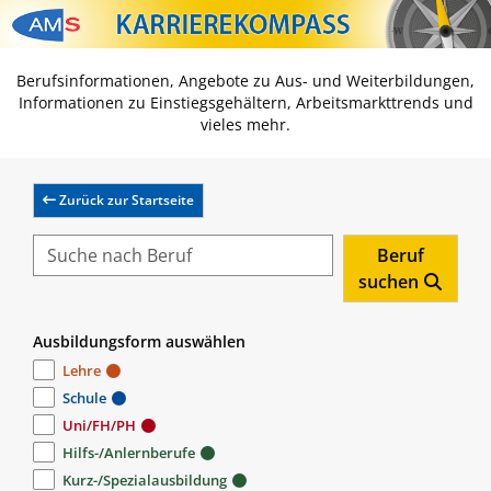
Zum Inhalt springen
Zum Navmenü springen
Zur Suche springen
Zur Footer springen
Berufsinformationen, Angebote zu Aus- und Weiterbildungen,
Informationen zu Einstiegsgehältern, Arbeitsmarkttrends und
vieles mehr.
Zurück zur Startseite
Beruf
suchen
Ausbildungsform auswählen
Lehre
Schule
Uni/FH/PH
Hilfs-/Anlernberufe
Kurz-/Spezialausbildung