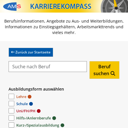
Zum Inhalt springen
Zum Navmenü springen
Zur Suche springen
Zur Footer springen
Berufsinformationen, Angebote zu Aus- und Weiterbildungen,
Informationen zu Einstiegsgehältern, Arbeitsmarkttrends und
vieles mehr.
Zurück zur Startseite
Beruf
suchen
Ausbildungsform auswählen
Lehre
Schule
Uni/FH/PH
Hilfs-/Anlernberufe
Kurz-/Spezialausbildung